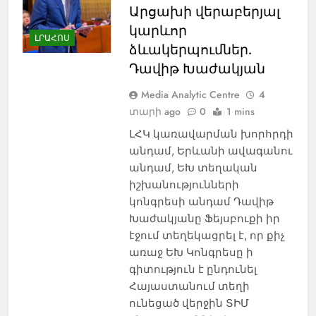
Արցախի վերաբերյալ
կարևոր
ԼՐԱՀՈՍ
ձևակերպումներ.
Դավիթ Խաժակյան
Media Analytic Centre
4
տարի ago
0
1 mins
ԼՀԿ կառավարման խորհրդի
անդամ, Երևանի ավագանու
անդամ, ԵԽ տեղական
իշխանությունների
կոնգրեսի անդամ Դավիթ
Խաժակյանը Ֆեյսբուքի իր
էջում տեղեկացրել է, որ քիչ
առաջ ԵԽ Կոնգրեսը ի
գիտություն է ընդունել
Հայաստանում տեղի
ունեցած վերջին ՏԻՄ