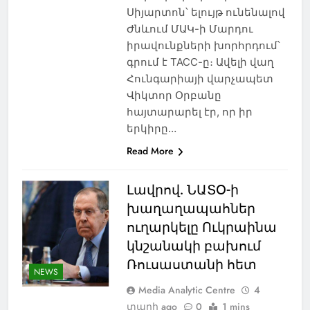
Սիյարտոն՝ ելույթ ունենալով
Ժնևում ՄԱԿ-ի Մարդու
իրավունքների խորհրդում՝
գրում է ТАСС-ը։ Ավելի վաղ
Հունգարիայի վարչապետ
Վիկտոր Օրբանը
հայտարարել էր, որ իր
երկիրը…
Read More
Լավրով. ՆԱՏՕ-ի
խաղաղապահներ
ուղարկելը Ուկրաինա
կնշանակի բախում
Ռուսաստանի հետ
NEWS
Media Analytic Centre
4
տարի ago
0
1 mins