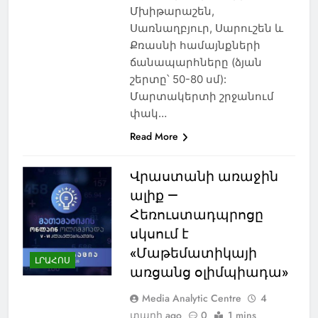
Մխիթարաշեն,
Սառնաղբյուր, Սարուշեն և
Քռասնի համայնքների
ճանապարհները (ձյան
շերտը՝ 50-80 սմ):
Մարտակերտի շրջանում
փակ…
Read More
Վրաստանի առաջին
ալիք —
Հեռուստադպրոցը
սկսում է
«Մաթեմատիկայի
ԼՐԱՀՈՍ
առցանց օլիմպիադա»
Media Analytic Centre
4
տարի ago
0
1 mins