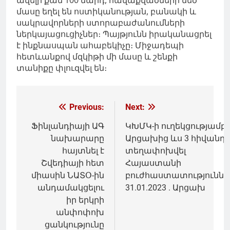
մասը եղել են ոստիկանության, բանակի և
սակրավորների ստորաբաժանումների
ներկայացուցիչներ։ Պայթյունն իրականացրել
է ինքնասպան ահաբեկիչը։ Միջադեպի
հետևանքով մզկիթի մի մասը և շենքի
տանիքը փլուզվել են։
Գրառումների
Previous:
Next:
նավարկումը
Ֆինլանդիայի ԱԳ
ԿԽՄԿ-ի ուղեկցությամբ
նախարարը
Արցախից ևս 3 հիվանդ 
հայտնել է
տեղափոխվել
Շվեդիայի հետ
Հայաստանի
միասին ՆԱՏՕ-ին
բուժհաստատություննե
անդամակցելու
31.01.2023 . Արցախ
իր երկրի
անփոփոխ
ցանկությունը