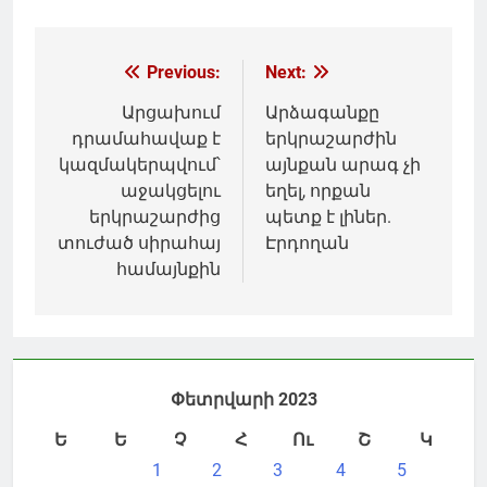
Գրառումների
Previous:
Next:
նավարկումը
Արցախում
Արձագանքը
դրամահավաք է
երկրաշարժին
կազմակերպվում՝
այնքան արագ չի
աջակցելու
եղել, որքան
երկրաշարժից
պետք է լիներ.
տուժած սիրահայ
Էրդողան
համայնքին
Փետրվարի 2023
Ե
Ե
Չ
Հ
Ու
Շ
Կ
1
2
3
4
5