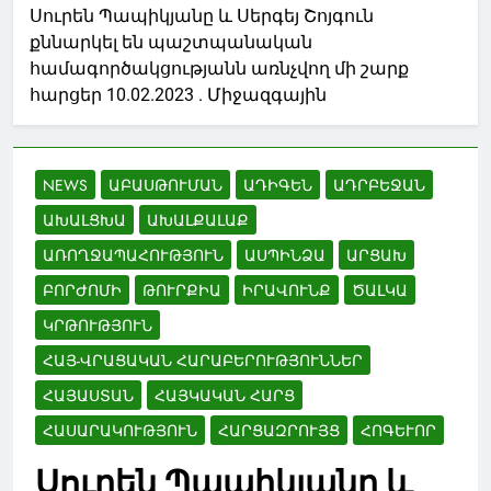
Սուրեն Պապիկյանը և Սերգեյ Շոյգուն
քննարկել են պաշտպանական
համագործակցությանն առնչվող մի շարք
հարցեր 10.02.2023 . Միջազգային
NEWS
ԱԲԱՍԹՈՒՄԱՆ
ԱԴԻԳԵՆ
ԱԴՐԲԵՋԱՆ
ԱԽԱԼՑԽԱ
ԱԽԱԼՔԱԼԱՔ
ԱՌՈՂՋԱՊԱՀՈՒԹՅՈՒՆ
ԱՍՊԻՆՁԱ
ԱՐՑԱԽ
ԲՈՐԺՈՄԻ
ԹՈՒՐՔԻԱ
ԻՐԱՎՈՒՆՔ
ԾԱԼԿԱ
ԿՐԹՈՒԹՅՈՒՆ
ՀԱՅ-ՎՐԱՑԱԿԱՆ ՀԱՐԱԲԵՐՈՒԹՅՈՒՆՆԵՐ
ՀԱՅԱՍՏԱՆ
ՀԱՅԿԱԿԱՆ ՀԱՐՑ
ՀԱՍԱՐԱԿՈՒԹՅՈՒՆ
ՀԱՐՑԱԶՐՈՒՅՑ
ՀՈԳԵՒՈՐ
Սուրեն Պապիկյանը և