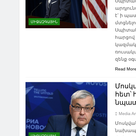
Սպիտակ
արդյուն
է՝ ի պ
ՄԻՋԱԶԳԱՅԻՆ
մտցնելո
Սպիտակ 
հարցով
կազմակե
ռուսակա
զենք օգ
Read Mor
Մոսկ
հետ՝
նպատ
Media An
Մոսկվա
նախապա
NEWS
ԱԲԱՍԹՈՒՄԱՆ
ԱԴԻԳԵՆ