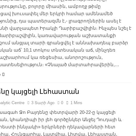
ությունը, բոլորը միասին, ամբողջ թիմը
ցավ խուսափել մեր երկրի համար ամենամեծ
յունից, դա պատերազմն է,- լրագրողներին ասել է
ի վարչապետ Իրակլի Ղարիբաշվիլին։ Ինչպես նշել է
 Ղարիբաշվիլին, կառավարության աշխատանքի
նքում անցյալ տարի գրանցվել է աննախադեպ բարձր
ան աճ՝ 10,1 տոկոս տնտեսական աճ, մինչդեռ
աշխարհում կա ռեցեսիա, անորոշություն,
ատեսելիություն։ «Չնայած մարտահրավերին,…
e
ենը կայցելի Լեհաստան
alytic Centre
3 Տարի Ago
0
1 Mins
ագահ Ջո Բայդենը փետրվարի 20-22-ը կայցելի
ն, կհանդիպի իր լեհ գործընկեր Անջեյ Դուդայի և
րեստի իննյակի» երկրների ղեկավարների հետ
րիա, Հունգարիա, Լատվիա, Լիտվա, Լեհաստան,