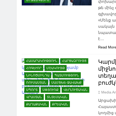
ՄԻՋԱԶԳԱՅԻՆ
փոխարտգ
ԱԴՐԲԵՋԱՆ
ԱԽԱԼՑԽԱ
թե մինչ
ԱԽԱԼՔԱԼԱՔ
ԱՌՈՂՋԱՊԱՀՈՒԹՅՈՒՆ
գլխավո
«Մենք ա
ԱՍՊԻՆՁԱ
ԱՐՑԱԽ
ԲՈՐԺՈՄԻ
սակայն 
ԹՈՒՐՔԻԱ
ԻՐԱՎՈՒՆՔ
ԾԱԼԿԱ
նպատակն
ԿՐԹՈՒԹՅՈՒՆ
է…
ՀԱՅ-ՎՐԱՑԱԿԱՆ
ՀԱՐԱԲԵՐՈՒԹՅՈՒՆՆԵՐ
Read Mor
ՀԱՅԱՍՏԱՆ
ՀԱՅԿԱԿԱՆ ՀԱՐՑ
Կարմ
ՀԱՍԱՐԱԿՈՒԹՅՈՒՆ
ՀԱՐՑԱԶՐՈՒՅՑ
միջնո
ՀՈԳԵՒՈՐ
ՄՇԱԿՈՒՅԹ
տեղա
ՆԻՆՈԾՄԻՆԴԱ
ՊԱՏՄՈՒԹՅՈՒՆ
բուժկ
ՌՈՒՍԱՍՏԱՆ
ՍԱՄՑԽԵ-ՋԱՎԱԽՔ
ՍՊՈՐՏ
ՍՓՅՈՒՌՔ
ՎԵՐԼՈՒԾԱԿԱՆ
Media An
ՎՐԱՍՏԱՆ
ՏՆՏԵՍԱԿԱՆ
Արցախի
ՔԱՂԱՔԱԿԱՆ
ՔՐԵԱԿԱՆ
Հայաստ
կողմից