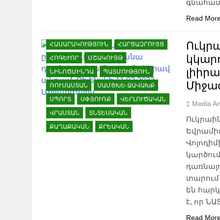
գնահատ
ՀԱՅ-ՎՐԱՑԱԿԱՆ
ՀԱՐԱԲԵՐՈՒԹՅՈՒՆՆԵՐ
Read Mor
ՀԱՅԱՍՏԱՆ
ՀԱՅԿԱԿԱՆ ՀԱՐՑ
Ուկր
ՀԱՍԱՐԱԿՈՒԹՅՈՒՆ
ՀԱՐՑԱԶՐՈՒՅՑ
կկար
ՀՈԳԵՒՈՐ
ՄՇԱԿՈՒՅԹ
լիիրա
ՆԻՆՈԾՄԻՆԴԱ
ՊԱՏՄՈՒԹՅՈՒՆ
Միջա
ՌՈՒՍԱՍՏԱՆ
ՍԱՄՑԽԵ-ՋԱՎԱԽՔ
ՍՊՈՐՏ
ՍՓՅՈՒՌՔ
ՎԵՐԼՈՒԾԱԿԱՆ
Media An
ՎՐԱՍՏԱՆ
ՏՆՏԵՍԱԿԱՆ
Ուկրաի
ՔԱՂԱՔԱԿԱՆ
ՔՐԵԱԿԱՆ
Եվրամի
Վոլոդիմ
կարծում
դառնալո
տարում 
են հարկ
է, որ Ն
Read Mor