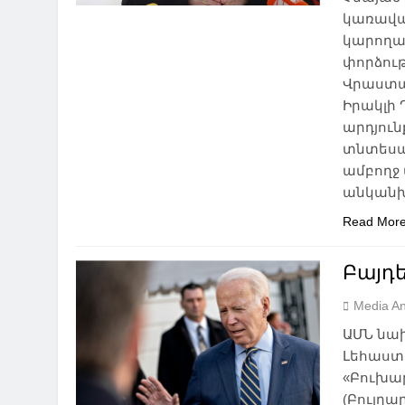
կառավար
կարողա
փորձութ
Վրաստան
Իրակլի
արդյու
տնտեսակ
ամբողջ 
անկանխ
Read Mor
Բայդ
Media An
ԱՄՆ նախ
Լեհաստա
«Բուխա
(Բուլղա