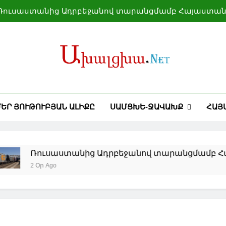
Ռուսաստանից Ադրբեջանով տարանցմամբ Հայաստան է
Փեզեշքիանը մեղադրել է Իսրայելին և ԱՄՆ-ին՝ Իրանը 
Եվրոպայի մի շարք խոշոր գետերում ուժեղից մինչ
Գելենջիկի լողափերը կփակվեն օդային տ
Ռուսաստանից Ադրբեջանով տարանցմամբ Հայաստան է
ԵՐ ՅՈՒԹՈՒԲՅԱՆ ԱԼԻՔԸ
ՍԱՄՑԽԵ-ՋԱՎԱԽՔ
ՀԱՅ
Փեզեշքիանը մեղադրել է Իսրայելին և ԱՄՆ-ին՝ Իրանը 
Եվրոպայի մի շարք խոշոր գետերում ուժեղից մինչ
աստանից Ադրբեջանով տարանցմամբ Հայաստան է առ