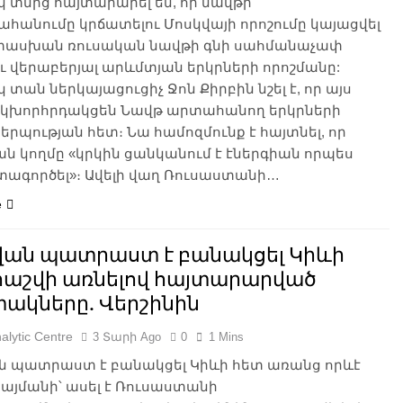
 տնից հայտարարել են, որ նավթի
ահանումը կրճատելու Մոսկվայի որոշումը կայացվել
ատասխան ռուսական նավթի գնի սահմանաչափ
ւ վերաբերյալ արևմտյան երկրների որոշմանը:
տան ներկայացուցիչ Ջոն Քիրբին նշել է, որ այս
 կխորհրդակցեն Նավթ արտահանող երկրների
րպության հետ։ Նա համոզմունք է հայտնել, որ
ն կողմը «կրկին ցանկանում է էներգիան որպես
տագործել»։ Ավելի վաղ Ռուսաստանի…
e
վան պատրաստ է բանակցել Կիևի
 հաշվի առնելով հայտարարված
ակները. Վերշինին
alytic Centre
3 Տարի Ago
0
1 Mins
ն պատրաստ է բանակցել Կիևի հետ առանց որևէ
յմանի՝ ասել է Ռուսաստանի