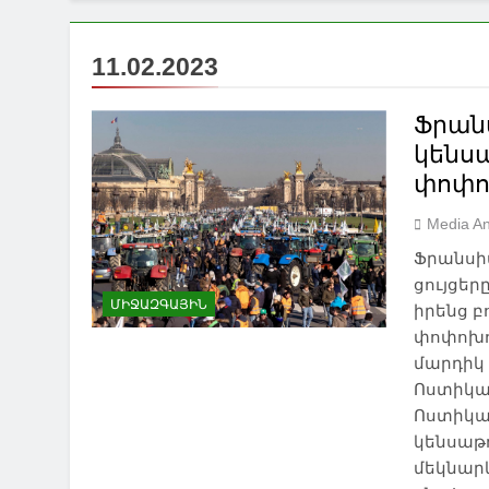
11.02.2023
Ֆրանս
կենս
փոփոխ
Media An
Ֆրանսի
ցույցեր
ՄԻՋԱԶԳԱՅԻՆ
իրենց բ
NEWS
ԱԲԱՍԹՈՒՄԱՆ
ԱԴԻԳԵՆ
փոփոխու
ԱԴՐԲԵՋԱՆ
ԱԽԱԼՑԽԱ
մարդիկ 
ԱԽԱԼՔԱԼԱՔ
ԱՌՈՂՋԱՊԱՀՈՒԹՅՈՒՆ
Ոստիկան
Ոստիկան
ԱՍՊԻՆՁԱ
ԱՐՑԱԽ
ԲՈՐԺՈՄԻ
կենսաթո
ԹՈՒՐՔԻԱ
ԻՐԱՎՈՒՆՔ
ԾԱԼԿԱ
մեկնարկ
ԿՐԹՈՒԹՅՈՒՆ