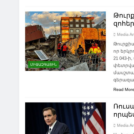
Թուր
զոհեր
Media An
Թուրքիա
որ երկր
21 043-ի
ՄԻՋԱԶԳԱՅԻՆ
փետրվար
մասշտա
գերազան
Read Mor
Ռուս
որպես
Media An