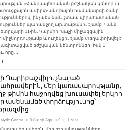
րության «Հանրապետական բժշկական կենտրոն
ուռուցքային և սիրտ-անոթային համակարգի ծանր
ություններով, ինչպես նաև շտապ վիրահատական
ություններ պահանջող ախտաբանությամբ 7 անձ
փետրվարի 11-ին, Կարմիր խաչի միջազգային
 միջնորդությամբ և ուղեկցությամբ տեղափոխվել է
նագիտացված բժշկական կենտրոններ։ Իսկ 1
ւ, որը…
e
ի Ղարիբաշվիլի. չնայած
ահրավերին, մեր կառավարությանը,
ջ թիմին հաջողվեց խուսափել երկրի
ր ամենամեծ փորձությունից՝
րազմից
alytic Centre
3 Տարի Ago
0
1 Mins
մարտահրավերին, մեր իշխանությունները,