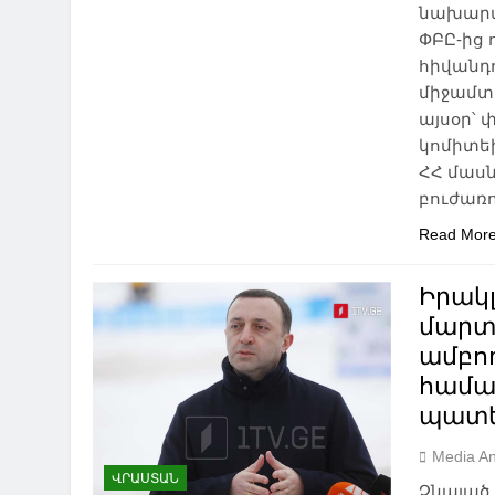
նախարա
ՓԲԸ-ից 
հիվանդ
միջամտ
այսօր՝ 
կոմիտեի
ՀՀ մաս
բուժառո
Read Mor
Իրակլ
մարտ
ամբող
համա
պատե
Media An
ՎՐԱՍՏԱՆ
Չնայած 