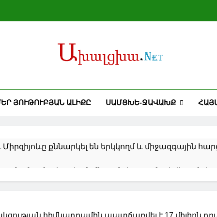
ԵՐ ՅՈՒԹՈՒԲՅԱՆ ԱԼԻՔԸ
ՍԱՄՑԽԵ-ՋԱՎԱԽՔ
ՀԱՅ
 Միրզիյոևը քննարկել են երկկողմ և միջազգային հար
կատմամբ տնտեսական ճնշումը կշարունակվի առնվա
 Ռուբիո
ՄԷ-ի նախագահի հետ քննարկել է իրավիճակը Մերձավ
ցության հիմնադրամին պատճառվել է 17 միլիոն դրամ