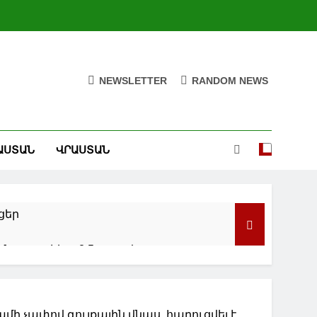
NEWSLETTER
RANDOM NEWS
ԱՍՏԱՆ
ՎՐԱՍՏԱՆ
ցեր
զն առաջիկա 2,5 տարվա
որ Արևելքում և Ուկրաինայում
ի չափով գույքային վնաս. հարուցվել է