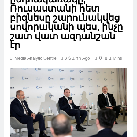
Ռուսաստանի հետ
բիզնեսը շարունակվեց
սովորականի պես, ինչը
շատ վատ ազդանշան
էր
0
Media Analytic Centre
3 Տարի Ago
1 Mins