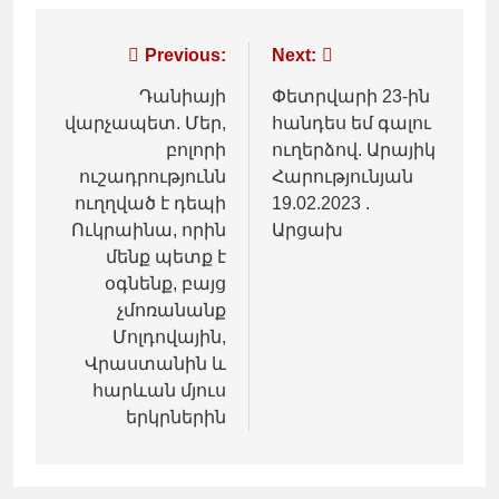
Գրառումների
Previous:
Next:
նավարկումը
Դանիայի
Փետրվարի 23-ին
վարչապետ. Մեր,
հանդես եմ գալու
բոլորի
ուղերձով. Արայիկ
ուշադրությունն
Հարությունյան
ուղղված է դեպի
19.02.2023 .
Ուկրաինա, որին
Արցախ
մենք պետք է
օգնենք, բայց
չմոռանանք
Մոլդովային,
Վրաստանին և
հարևան մյուս
երկրներին