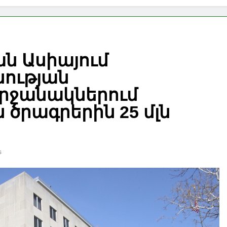
ն Ասիայում
ության
րջանակներում
ծրագրերին 25 մլն
s