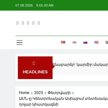
Skip
07.08.2026
9:01:41 AM
to
content
Ե
Մ
Ե
նակային վտանգի ամենաբարձր՝ կարմիր մակարդակ
HEADLINES
Home
2023
Փետրվարի
ԱՄՆ-ը Կենտրոնական Ասիայում տնտեսակա
դոլար կհատկացնի