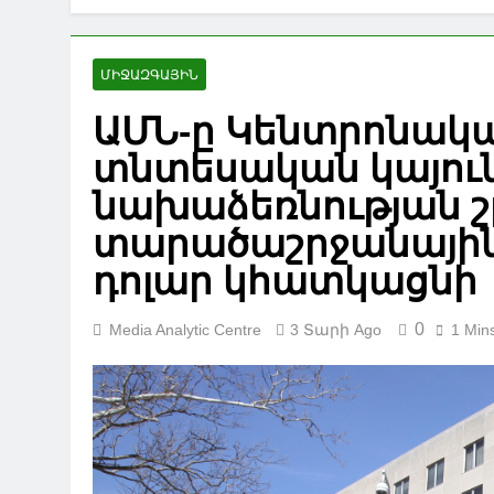
ՄԻՋԱԶԳԱՅԻՆ
ԱՄՆ-ը Կենտրոնակա
տնտեսական կայուն
նախաձեռնության շ
տարածաշրջանային 
դոլար կհատկացնի
0
Media Analytic Centre
3 Տարի Ago
1 Min