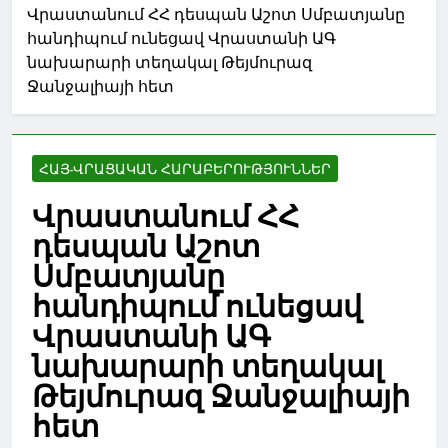
Վրաստանում ՀՀ դեսպան Աշոտ Սմբատյանը
հանդիպում ունեցավ Վրաստանի ԱԳ
նախարարի տեղակալ Թեյմուրազ
Ջանջալիայի հետ
ՀԱՅ-ՎՐԱՑԱԿԱՆ ՀԱՐԱԲԵՐՈՒԹՅՈՒՆՆԵՐ
Վրաստանում ՀՀ
դեսպան Աշոտ
Սմբատյանը
հանդիպում ունեցավ
Վրաստանի ԱԳ
նախարարի տեղակալ
Թեյմուրազ Ջանջալիայի
հետ