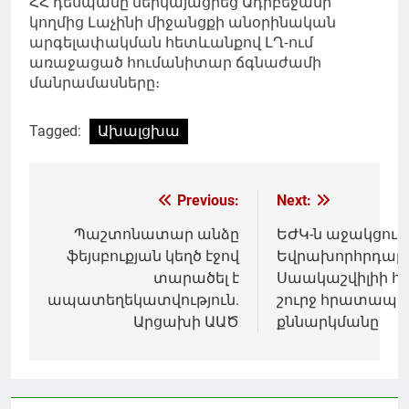
ՀՀ դեսպանը ներկայացրեց Ադրբեջանի
կողմից Լաչինի միջանցքի անօրինական
արգելափակման հետևանքով ԼՂ-ում
առաջացած հումանիտար ճգնաժամի
մանրամասները։
Tagged:
Ախալցխա
Գրառումների
Previous:
Next:
նավարկումը
Պաշտոնատար անձը
ԵԺԿ-ն աջակցում 
ֆեյսբուքյան կեղծ էջով
Եվրախորհրդար
տարածել է
Սաակաշվիլիի հ
ապատեղեկատվություն.
շուրջ հրատապ
Արցախի ԱԱԾ
քննարկմանը