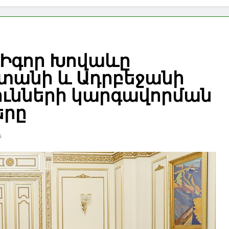
 Իգոր Խովաևը
ստանի և Ադրբեջանի
ունների կարգավորման
երը
s