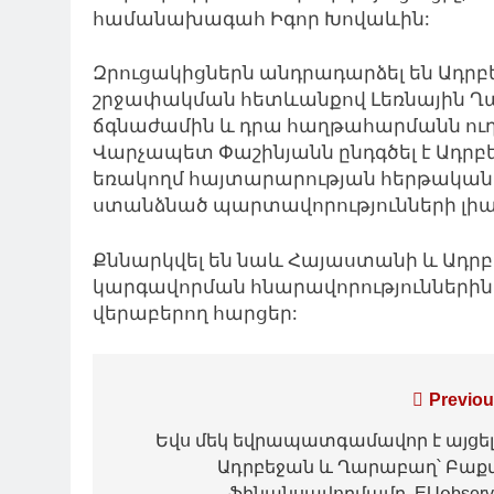
համանախագահ Իգոր Խովաևին:
Զրուցակիցներն անդրադարձել են Ադրբ
շրջափակման հետևանքով Լեռնային Ղ
ճգնաժամին և դրա հաղթահարմանն ուղ
Վարչապետ Փաշինյանն ընդգծել է Ադրբե
եռակողմ հայտարարության հերթակա
ստանձնած պարտավորությունների լիա
Քննարկվել են նաև Հայաստանի և Ադրբ
կարգավորման հնարավորություններին
վերաբերող հարցեր:
Գրառումների
Previou
նավարկումը
Եվս մեկ եվրապատգամավոր է այցել
Ադրբեջան և Ղարաբաղ՝ Բաք
ֆինանսավորմամբ. EUօbserv