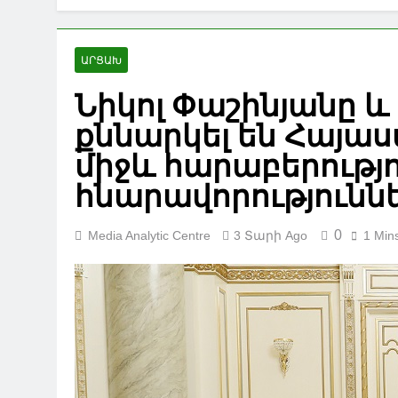
ԱՐՑԱԽ
Նիկոլ Փաշինյանը և
քննարկել են Հայա
միջև հարաբերությ
հնարավորությունն
0
Media Analytic Centre
3 Տարի Ago
1 Min