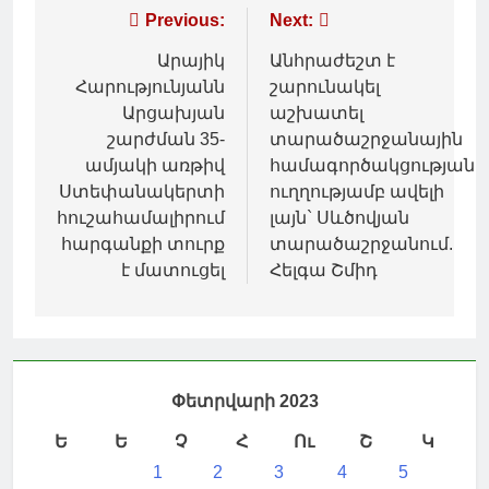
Գրառումների
Previous:
Next:
նավարկումը
Արայիկ
Անհրաժեշտ է
Հարությունյանն
շարունակել
Արցախյան
աշխատել
շարժման 35-
տարածաշրջանային
ամյակի առթիվ
համագործակցության
Ստեփանակերտի
ուղղությամբ ավելի
հուշահամալիրում
լայն` Սևծովյան
հարգանքի տուրք
տարածաշրջանում.
է մատուցել
Հելգա Շմիդ
Փետրվարի 2023
Ե
Ե
Չ
Հ
Ու
Շ
Կ
1
2
3
4
5