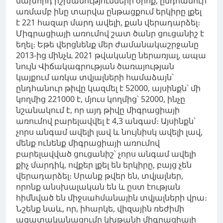
նախորդ իշխանությունների օրոք, ընդհանուր
առմամբ ինը տարվա ընթացքում երկիրը լքել
է 221 հազար մարդ ավելի, քան վերադարձել։
Միգրացիայի առումով շատ ծանր ցուցանիշ է
եղել։ Եթե ​​վերցնենք մեր ժամանակաշրջանը
2013-ից մինչև 2021 թվականը ներառյալ, ապա
նույն Վիճակագրության ծառայության
կայքում առկա տվյալների համաձայն՝
ընդհանուր թիվը կազմել է 52000, այսինքն՝ մի
կողմից 221000 է, մյուս կողմից՝ 52000, ինչը
նշանակում է, որ այդ թիվը միգրացիայի
առումով բարելավվել է 4,3 անգամ։ Այսինքն՝
չորս անգամ ավելի լավ և նույնիսկ ավելի լավ,
մենք ունենք միգրացիայի առումով
բարելավված ցուցանիշ՝ չորս անգամ ավելի
քիչ մարդիկ, ովքեր լքել են երկիրը, բայց չեն
վերադարձել։ Սրանք թվեր են, տվյալներ,
որոնք անսխալական են և ըստ էության
հիմնված են միջսահմանային տվյալների վրա։
Նշենք նաև, որ, իհարկե, վիզային ռեժիմի
ազատականացումը կխթանի միգրացիայի