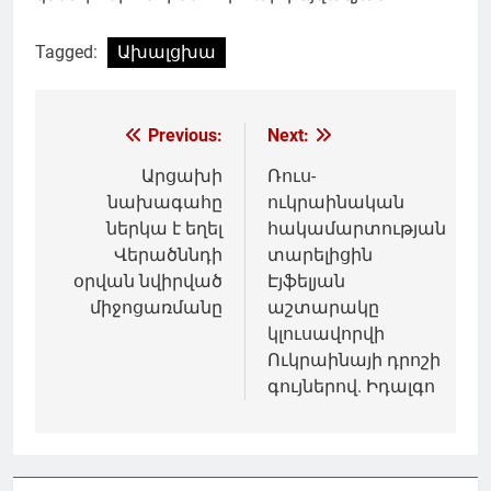
Tagged:
Ախալցխա
Գրառումների
Previous:
Next:
նավարկումը
Արցախի
Ռուս-
նախագահը
ուկրաինական
ներկա է եղել
հակամարտության
Վերածննդի
տարելիցին
օրվան նվիրված
Էյֆելյան
միջոցառմանը
աշտարակը
կլուսավորվի
Ուկրաինայի դրոշի
գույներով. Իդալգո