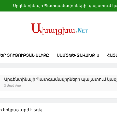
Արգենտինայի Պատգամավորների պալատում կա
Իրան-Օման համաձայնագիրը չի ներառում Հորմ
Իրանն ԱՄՆ-ի հետ հրադադարն օգտագործում է իր 
Եվրոպայի մայրաքաղաքները գրա
Արգենտինայի Պատգամավորների պալատում կա
ԵՐ ՅՈՒԹՈՒԲՅԱՆ ԱԼԻՔԸ
ՍԱՄՑԽԵ-ՋԱՎԱԽՔ
ՀԱՅ
Իրան-Օման համաձայնագիրը չի ներառում Հորմ
Իրանն ԱՄՆ-ի հետ հրադադարն օգտագործում է իր 
ենտինայի Պատգամավորների պալատում կազմավորվ
 Ago
ր երկրաշարժ է եղել