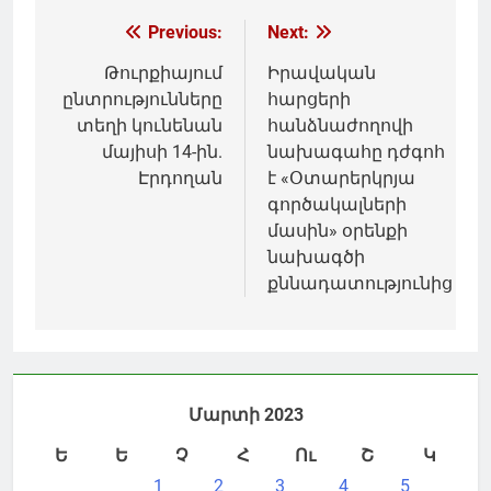
Գրառումների
Previous:
Next:
նավարկումը
Թուրքիայում
Իրավական
ընտրությունները
հարցերի
տեղի կունենան
հանձնաժողովի
մայիսի 14-ին.
նախագահը դժգոհ
Էրդողան
է «Օտարերկրյա
գործակալների
մասին» օրենքի
նախագծի
քննադատությունից
Մարտի 2023
Ե
Ե
Չ
Հ
Ու
Շ
Կ
1
2
3
4
5