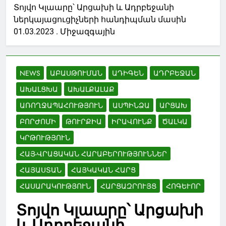
Տոյվո Կլաարը՝ Արցախի և Ադրբեջանի
ներկայացուցիչների հանդիպման մասին
01.03.2023 . Միջազգային
NEWS
ԱԲԱՍԹՈՒՄԱՆ
ԱԴԻԳԵՆ
ԱԴՐԲԵՋԱՆ
ԱԽԱԼՑԽԱ
ԱԽԱԼՔԱԼԱՔ
ԱՌՈՂՋԱՊԱՀՈՒԹՅՈՒՆ
ԱՍՊԻՆՁԱ
ԱՐՑԱԽ
ԲՈՐԺՈՄԻ
ԹՈՒՐՔԻԱ
ԻՐԱՎՈՒՆՔ
ԾԱԼԿԱ
ԿՐԹՈՒԹՅՈՒՆ
ՀԱՅ-ՎՐԱՑԱԿԱՆ ՀԱՐԱԲԵՐՈՒԹՅՈՒՆՆԵՐ
ՀԱՅԱՍՏԱՆ
ՀԱՅԿԱԿԱՆ ՀԱՐՑ
ՀԱՍԱՐԱԿՈՒԹՅՈՒՆ
ՀԱՐՑԱԶՐՈՒՅՑ
ՀՈԳԵՒՈՐ
Տոյվո Կլաարը՝ Արցախի
և Ադրբեջանի