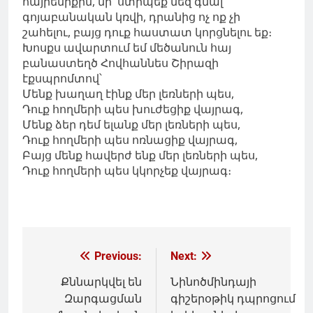
հայրենիքին, մի՛ ստիպեք մեզ գնալ
գոյաբանական կռվի, դրանից ոչ ոք չի
շահելու, բայց դուք հաստատ կորցնելու եք։
Խոսքս ավարտում եմ մեծանուն հայ
բանաստեղծ Հովհաննես Շիրազի
էքսպրոմտով՝
Մենք խաղաղ էինք մեր լեռների պես,
Դուք հողմերի պես խուժեցիք վայրագ,
Մենք ձեր դեմ ելանք մեր լեռների պես,
Դուք հողմերի պես ոռնացիք վայրագ,
Բայց մենք հավերժ ենք մեր լեռների պես,
Դուք հողմերի պես կկորչեք վայրագ։
Գրառումների
Previous:
Next:
նավարկումը
Քննարկվել են
Նինոծմինդայի
Զարգացման
գիշերօթիկ դպրոցում