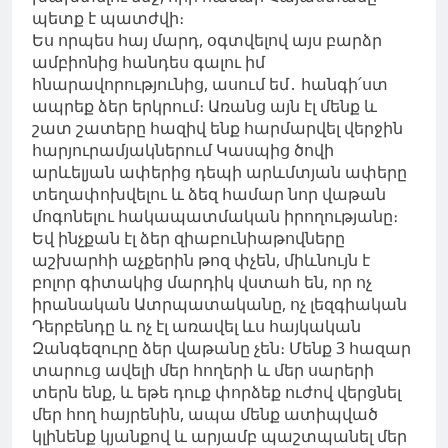
պետք է պատժվի։
Ես որպես հայ մարդ, օգտվելով այս բարձր
ամբիոնից հանդես գալու իմ
հնարավորությունից, ասում եմ․ հանգի՛ստ
ապրեք ձեր երկրում։ Առանց այն էլ մենք և
շատ շատերը հազիվ ենք հարմարվել վերջին
հարյուրամյակներում Կասպից ծովի
արևելյան ափերից դեպի արևմտյան ափերը
տեղափոխվելու և ձեզ համար նոր վաթան
մոգոնելու հակապատմական իրողությանը։
Եվ ինչքան էլ ձեր զիաբունիաթովները
աշխարհի աչքերին թոզ փչեն, միևնույն է
բոլոր գիտակից մարդիկ վստահ են, որ ոչ
իրանական Ատրպատականը, ոչ լեզգիական
Դերբենդը և ոչ էլ առավել ևս հայկական
Զանգեզուրը ձեր վաթանը չեն։ Մենք 3 հազար
տարուց ավելի մեր հողերի և մեր սարերի
տերն ենք, և եթե դուք փորձեք ուժով վերցնել
մեր հող հայրենին, ապա մենք ատիպված
կլինենք կյանքով և արյամբ պաշտպանել մեր