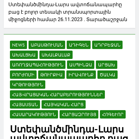
Ստեփանծմինդա-Լարս ավտոճանապարհը
բաց է բոլոր տեսակի տրանսպորտային
միջոցների համար 26.11.2023 . Տարածաշրջան
NEWS
ԱԲԱՍԹՈՒՄԱՆ
ԱԴԻԳԵՆ
ԱԴՐԲԵՋԱՆ
ԱԽԱԼՑԽԱ
ԱԽԱԼՔԱԼԱՔ
ԱՌՈՂՋԱՊԱՀՈՒԹՅՈՒՆ
ԱՍՊԻՆՁԱ
ԱՐՑԱԽ
ԲՈՐԺՈՄԻ
ԹՈՒՐՔԻԱ
ԻՐԱՎՈՒՆՔ
ԾԱԼԿԱ
ԿՐԹՈՒԹՅՈՒՆ
ՀԱՅ-ՎՐԱՑԱԿԱՆ ՀԱՐԱԲԵՐՈՒԹՅՈՒՆՆԵՐ
ՀԱՅԱՍՏԱՆ
ՀԱՅԿԱԿԱՆ ՀԱՐՑ
ՀԱՍԱՐԱԿՈՒԹՅՈՒՆ
ՀԱՐՑԱԶՐՈՒՅՑ
ՀՈԳԵՒՈՐ
Ստեփանծմինդա-Լարս
ավտոճանապարհը բաց