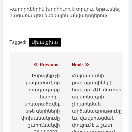
Վարորդներին խորհուրդ է տրվում երթևեկել
բացառապես ձմեռային անվադողերով։
Tagged:
Ախալցխա
Գրառումների
Previous:
Next:
նավարկումը
Իսրայելը չի
Հայաստանի
բացառում, որ
քաղաքացիների
հրադադարը
համար ԱՄԷ մուտքի
կարող է
արտոնագրի
երկարաձգվել,
չեղարկման
եթե գերիների
արձանագրությունը
փոխանակումը
ևս վավերացման
շարունակվի
փուլում է և շատ