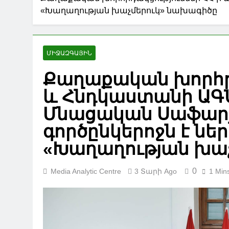
«Խաղաղության խաչմերուկ» նախագիծը
ՄԻՋԱԶԳԱՅԻՆ
Քաղաքական խորհրդ
և Հնդկաստանի ԱԳՆ
Մնացական Սաֆարյ
գործընկերոջն է նե
«Խաղաղության խա
0
Media Analytic Centre
3 Տարի Ago
1 Min