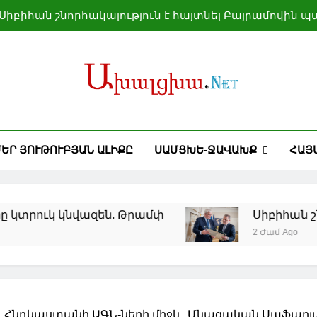
Սիբիհան շնորհակալություն է հայտնել Բայրամովին 
Բաքվի տրամադրած հ
Իսլամաբադը մեծ նշանակություն է տալիս Երևանի, 
ամրապնդմանը
րանի շուրջ հակամարտության կարգավորումից հետո ն
Սիբիհան շնորհակալություն է հայտնել Բայրամովին 
ԵՐ ՅՈՒԹՈՒԲՅԱՆ ԱԼԻՔԸ
ՍԱՄՑԽԵ-ՋԱՎԱԽՔ
ՀԱՅ
Բաքվի տրամադրած հ
Իսլամաբադը մեծ նշանակություն է տալիս Երևանի, 
ամրապնդմանը
ւկ կնվազեն. Թրամփ
Սիբիհան շնորհակ
2 Ժամ Ago
 Հնդկաստանի ԱԳՆ-ների միջև. Մնացական Սաֆարյան