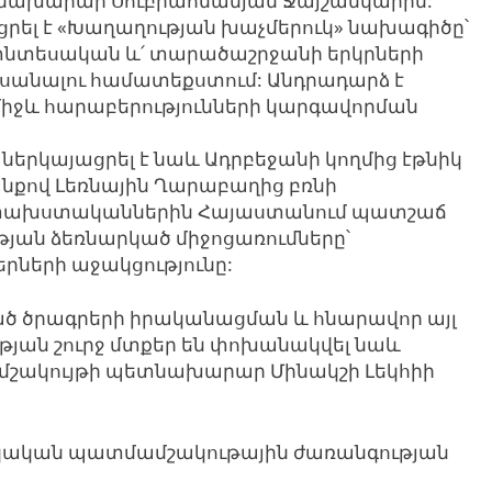
Գ նախարար Սուբրահմանյամ Ջայշանկարին:
րել է «Խաղաղության խաչմերուկ» նախագիծը՝
և՛ տնտեսական և՛ տարածաշրջանի երկրների
սանալու համատեքստում: Անդրադարձ է
իջև հարաբերությունների կարգավորման
երկայացրել է նաև Ադրբեջանի կողմից էթնիկ
քով Լեռնային Ղարաբաղից բռնի
յ փախստականներին Հայաստանում պատշաճ
ւթյան ձեռնարկած միջոցառումները՝
րների աջակցությունը:
ծ ծրագրերի իրականացման և հնարավոր այլ
թյան շուրջ մտքեր են փոխանակվել նաև
մշակույթի պետնախարար Մինակշի Լեկհիի
այկական պատմամշակութային ժառանգության