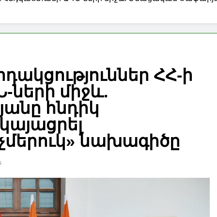
ակցություններ ՀՀ-ի
-ների միջև.
անը հնդիկ
րկայացրել
չմերուկ» նախագիծը
s