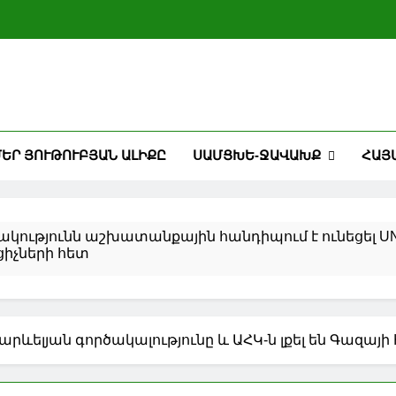
ԵՐ ՅՈՒԹՈՒԲՅԱՆ ԱԼԻՔԸ
ՍԱՄՑԽԵ-ՋԱՎԱԽՔ
ՀԱՅ
կությունն աշխատանքային հանդիպում է ունեցել U
ցիչների հետ
 Միրզիյոևը քննարկել են երկկողմ և միջազգային հար
կատմամբ տնտեսական ճնշումը կշարունակվի առնվա
րևելյան գործակալությունը և ԱՀԿ-ն լքել են Գազայի հ
 Ռուբիո