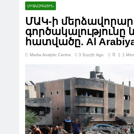
Պուտինը Ա
ՄԻՋԱԶԳԱՅԻՆ
14 Ժամ Ago
Նինոծմինդ
ՄԱԿ-ի մերձավորար
15 Ժամ Ago
գործակալությունը և
Ախալցխայո
դիմում
հատվածը. Al Arabiy
15 Ժամ Ago
0
Media Analytic Centre
3 Տարի Ago
1 Min