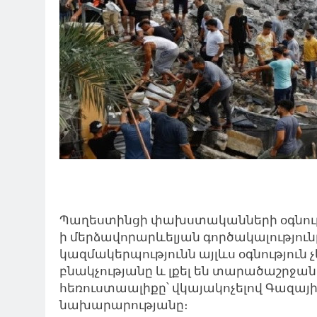
Պաղեստինցի փախստականների օգնու
ի մերձավորարևելյան գործակալությո
կազմակերպությունն այլևս օգնություն
բնակչությանը և լքել են տարածաշրջանը: 
հեռուստաալիքը՝ վկայակոչելով Գազա
նախարարությանը։