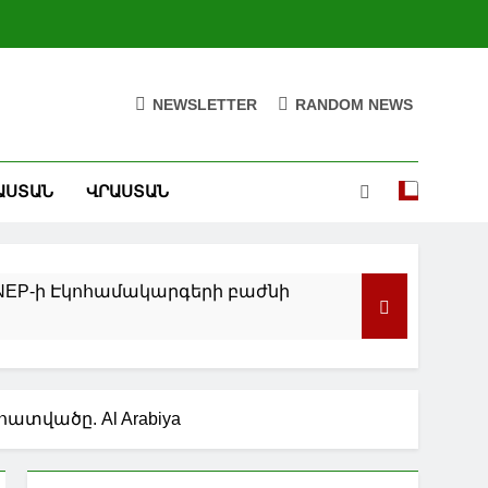
NEWSLETTER
RANDOM NEWS
ԱՍՏԱՆ
ՎՐԱՍՏԱՆ
NEP-ի Էկոհամակարգերի բաժնի
ցեր
զն առաջիկա 2,5 տարվա
ատվածը. Al Arabiya