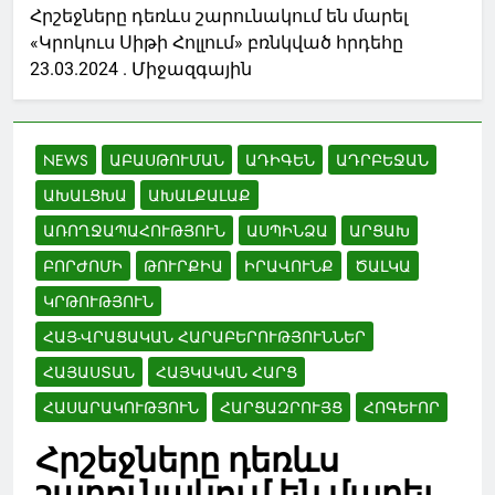
Հրշեջները դեռևս շարունակում են մարել
«Կրոկուս Սիթի Հոլլում» բռնկված հրդեհը
23.03.2024 . Միջազգային
NEWS
ԱԲԱՍԹՈՒՄԱՆ
ԱԴԻԳԵՆ
ԱԴՐԲԵՋԱՆ
ԱԽԱԼՑԽԱ
ԱԽԱԼՔԱԼԱՔ
ԱՌՈՂՋԱՊԱՀՈՒԹՅՈՒՆ
ԱՍՊԻՆՁԱ
ԱՐՑԱԽ
ԲՈՐԺՈՄԻ
ԹՈՒՐՔԻԱ
ԻՐԱՎՈՒՆՔ
ԾԱԼԿԱ
ԿՐԹՈՒԹՅՈՒՆ
ՀԱՅ-ՎՐԱՑԱԿԱՆ ՀԱՐԱԲԵՐՈՒԹՅՈՒՆՆԵՐ
ՀԱՅԱՍՏԱՆ
ՀԱՅԿԱԿԱՆ ՀԱՐՑ
ՀԱՍԱՐԱԿՈՒԹՅՈՒՆ
ՀԱՐՑԱԶՐՈՒՅՑ
ՀՈԳԵՒՈՐ
Հրշեջները դեռևս
շարունակում են մարել