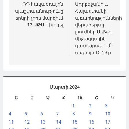
նավարկումը
ՌԴ հակաօդային
Ադրբեջանի և
պաշտպանությունը
Հայաստանի
երկրի չորս մարզում
առարկությունների
12 ԱԹՍ է խոցել
վերաբերյալ
լսումներ ՄԱԿ-ի
միջազգային
դատարանում՝
ապրիլի 15-19-ը
Մարտի 2024
Ե
Ե
Չ
Հ
Ու
Շ
Կ
1
2
3
4
5
6
7
8
9
10
11
12
13
14
15
16
17