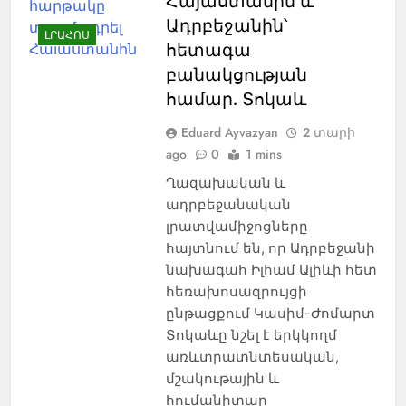
Հայաստանին և
Ադրբեջանին՝
ԼՐԱՀՈՍ
հետագա
բանակցության
համար. Տոկաև
Eduard Ayvazyan
2 տարի
ago
0
1 mins
Ղազախական և
ադրբեջանական
լրատվամիջոցները
հայտնում են, որ Ադրբեջանի
նախագահ Իլհամ Ալիևի հետ
հեռախոսազրույցի
ընթացքում Կասիմ-Ժոմարտ
Տոկաևը նշել է երկկողմ
առևտրատնտեսական,
մշակութային և
հումանիտար