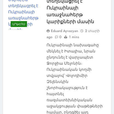
տեղեկացրել է
Ուկրաինայի
առաջնահերթ
կարիքների մասին
ԼՐԱՀՈՍ
Eduard Ayvazyan
2 տարի
ago
0
1 mins
Ուկրաինայի նախագահը
մեկնել է Իտալիա, նրան
ընդունել է վարչապետ
Ջորջիա Մելոնին։
Ուկրաինական կողմի
տվյալով՝ Վոլոդիմիր
Զելենսկին
շնորհակալություն է
հայտնել
ռազմատեխնիկական
աջակցության փաթեթների
համար, ընդգծել այդ