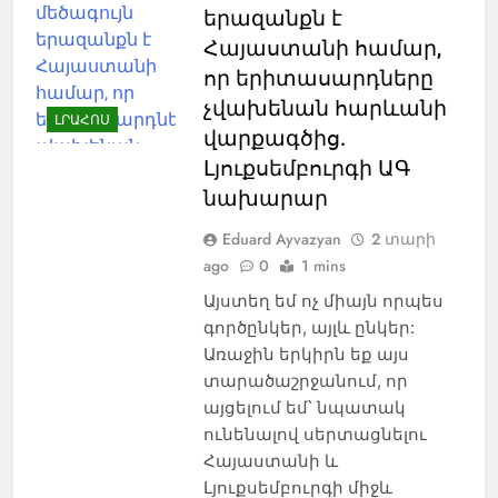
երազանքն է
Հայաստանի համար,
որ երիտասարդները
չվախենան հարևանի
ԼՐԱՀՈՍ
վարքագծից.
Լյուքսեմբուրգի ԱԳ
նախարար
Eduard Ayvazyan
2 տարի
ago
0
1 mins
Այստեղ եմ ոչ միայն որպես
գործընկեր, այլև ընկեր:
Առաջին երկիրն եք այս
տարածաշրջանում, որ
այցելում եմ՝ նպատակ
ունենալով սերտացնելու
Հայաստանի և
Լյուքսեմբուրգի միջև