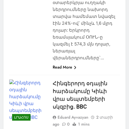
օտարերկրյա ուղղակի
ներդրումները նախորդ
տարվա համեմատ նվազել
էին 24%-ով՝ մինչև 1,6 մլրդ
դոլար: Երկրորդ
եռամսյակում ՕՈՒՆ-ը
կազմել է 574,3 մլն դոլար,
ներառյալ
վերաներդրումները՝…
Read More
Հինգերորդ օդային
հարձակումը Կիևի
վրա սեպտեմբերի
սկզբից. BBC
Eduard Ayvazyan
2 տարի
ԼՐԱՀՈՍ
ago
0
1 mins