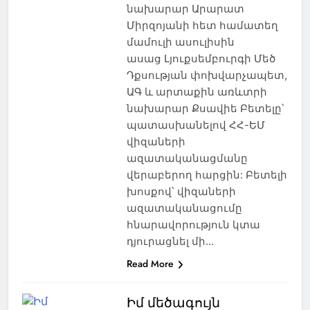
նախարար Արարատ
Միրզոյանի հետ համատեղ
մամուլի ասուլիսին
ասաց Լյուքսեմբուրգի Մեծ
Դքսության փոխվարչապետ,
ԱԳ և արտաքին առևտրի
նախարար Քսավիե Բետելը՝
պատասխանելով ՀՀ-ԵՄ
վիզաների
ազատականացմանը
վերաբերող հարցին: Բետելի
խոսքով՝ վիզաների
ազատականացումը
հնարավորություն կտա
դյուրացնել մի…
Read More
Իմ մեծագույն