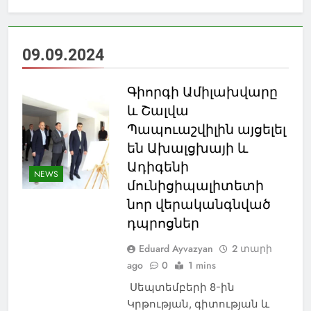
09.09.2024
Գիորգի Ամիլախվարը
և Շալվա
Պապուաշվիլին այցելել
են Ախալցխայի և
Ադիգենի
NEWS
մունիցիպալիտետի
նոր վերականգնված
դպրոցներ
Eduard Ayvazyan
2 տարի
ago
0
1 mins
Սեպտեմբերի 8-ին
Կրթության, գիտության և