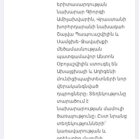
երիտասարդության
նախարար Գիորգի
Ամիլախվարին, Վրաստանի
խորհրդարանի նախագահ
Շալվա Պապուաշվիլին և
Սամցխե-Ջավախքի
մեծամասնության
պատգամավոր Անտոն
Օբոլաշվիլին ստուգել են
Ախալցխայի և Ադիգենի
մունիցիպալիտետների նոր
վերականգնված
դպրոցները։ Տեղեկությունը
տարածում է
նախարարության մամուլի
ծառայությունը։ Ըստ նրանց
տեղեկությունների՝
կառավարության և
օրենսդիր մարմնի