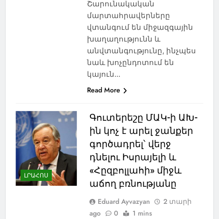
Շարունակական
մարտահրավերները
վտանգում են միջազգային
խաղաղությունն և
անվտանգությունը, ինչպես
նաև խոչընդոտում են
կայուն…
Read More
Գուտերեշը ՄԱԿ-ի ԱԽ-
ին կոչ է արել ջանքեր
գործադրել՝ վերջ
դնելու Իսրայելի և
«Հըզբոլլահի» միջև
ԼՐԱՀՈՍ
աճող բռնությանը
Eduard Ayvazyan
2 տարի
ago
0
1 mins