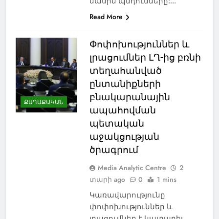
մասին պնդումները:…
Read More
Փոփոխություններ և
լրացումներ ԼՂ-ից բռնի
տեղահանված
ընտանիքների
բնակարանային
ՔԱՂԱՔԱԿԱՆ
ապահովման
պետական
աջակցության
ծրագրում
Media Analytic Centre
2
տարի ago
0
1 mins
Կառավարությունը
փոփոխություններ և
լրացումներ է կատարել