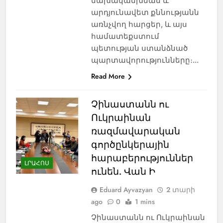
նախականխման և
արդյունավետ քննությանն
առնչվող հարցեր, և այս
համատեքստում
պետության ստանձնած
պարտավորությունները։…
Read More
Չինաստանն ու
Ուկրաինան
ռազմավարական
գործընկերային
հարաբերություններ
ԼՐԱՀՈՍ
ունեն. Վան Ի
Eduard Ayvazyan
2 տարի
ago
0
1 mins
Չինաստանն ու Ուկրաինան