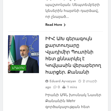
պաշտոնյան: Սեպտեմբերի
կեսերին հայտնի դարձավ,
որ չնայած…
Read More
ԻԻՀ ԱԽ գերագույն
քարտուղարը
Վլադիմիր Պուտինի
հետ քննարկել է
Կովկասին վերաբերող
ԼՐԱՀՈՍ
հարցեր. Քանանի
Eduard Ayvazyan
2 տարի
ago
0
1 mins
Իրանի ԱԳՆ խոսնակ Նասեր
Քանանին Mehr
գործակալության հետ