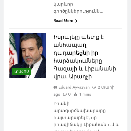
կարևոր
գործընկերությունն…
Read More
Իսրայելը պետք է
անհապաղ
դադարեցնի իր
հարձակումները
Գազայի և Լիբանանի
ԼՐԱՀՈՍ
վրա. Արաղչի
Eduard Ayvazyan
2 տարի
ago
0
1 mins
Իրանի
արտգործնախարարը
հայտարարել է, որ
իրավիճակը Լիբանանում և