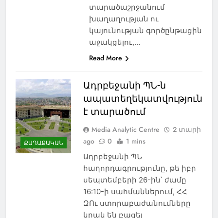
տարածաշրջանում
խաղաղության ու
կայունության գործընթացին
աջակցելու,…
Read More
Ադրբեջանի ՊՆ-ն
ապատեղեկատվություն
է տարածում
Media Analytic Centre
2 տարի
ago
0
1 mins
ՔԱՂԱՔԱԿԱՆ
Ադրբեջանի ՊՆ
հաղորդագրությունը, թե իբր
սեպտեմբերի 26-ին՝ ժամը
16:10-ի սահմաններում, ՀՀ
ԶՈւ ստորաբաժանումները
կրակ են բացել