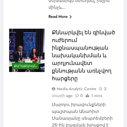
մեխանիզմ ստեղծել, ինչին
մինչև…
Read More
Քննարկվել են զինված
ուժերում
ինքնասպանության
նախականխման և
արդյունավետ
ՔԱՂԱՔԱԿԱՆ
քննությանն առնչվող
հարցերը
Media Analytic Centre
2
տարի ago
0
1 mins
Մարդու իրավունքների
պաշտպան Անահիտ
Մանասյանը սեպտեմբերի
26-ին բացման խոսքով է