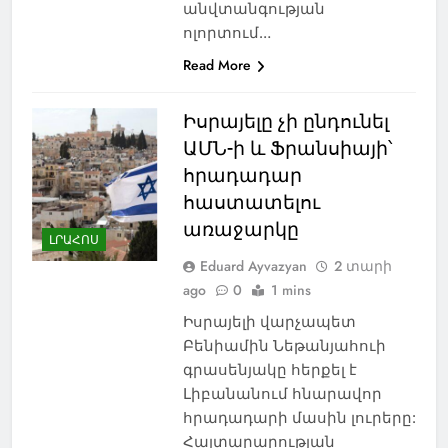
անվտանգության
ոլորտում…
Read More
Իսրայելը չի ընդունել
ԱՄՆ-ի և Ֆրանսիայի՝
հրադադար
հաստատելու
առաջարկը
ԼՐԱՀՈՍ
Eduard Ayvazyan
2 տարի
ago
0
1 mins
Իսրայելի վարչապետ
Բենիամին Նեթանյահուի
գրասենյակը հերքել է
Լիբանանում հնարավոր
հրադադարի մասին լուրերը:
Հայտարարության