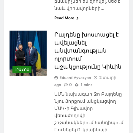
բնակիչներ են զոհվել, մեծ է
նաև վիրավորների…
Read More
Բայդենը խոստացել է
ավելացնել
անվտանգության
ոլորտում
աջակցությունը Կիևին
ԼՐԱՀՈՍ
Eduard Ayvazyan
2 տարի
ago
0
1 mins
ԱՄՆ նախագահ Ջո Բայդենը
Նյու Յորքում անցկացվող
ՄԱԿ-ի Գլխավոր
վեհաժողովի
շրջանակներում հանդիպում
է ունեցել Ուկրաինայի