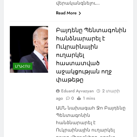
վերականգնելու…
Read More
Բայդենը Պենտագոնին
հանձնարարել է
Ուկրաինային
ուղարկել
հաստատված
ԼՐԱՀՈՍ
աջակցության ողջ
փաթեթը
Eduard Ayvazyan
2 տարի
ago
0
1 mins
ԱՄՆ նախագահ Ջո Բայդենը
Պենտագոնին
հանձնարարել է
Ուկրաինային ուղարկել