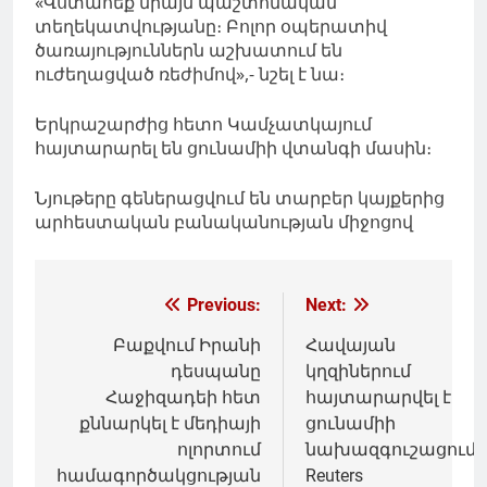
«Վստահեք միայն պաշտոնական
տեղեկատվությանը։ Բոլոր օպերատիվ
ծառայություններն աշխատում են
ուժեղացված ռեժիմով»,- նշել է նա։
Երկրաշարժից հետո Կամչատկայում
հայտարարել են ցունամիի վտանգի մասին։
Նյութերը գեներացվում են տարբեր կայքերից
արհեստական բանականության միջոցով
Գրառումների
Previous:
Next:
նավարկումը
Բաքվում Իրանի
Հավայան
դեսպանը
կղզիներում
Հաջիզադեի հետ
հայտարարվել է
քննարկել է մեդիայի
ցունամիի
ոլորտում
նախազգուշացում.
համագործակցության
Reuters