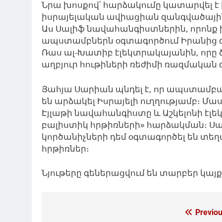
Նրա
խոսքով
՝ հարձակումը կատարվել 
իսրայելական ավիացիան զանգվածային 
Աս Սալիֆ նավահանգիստներին, որոնք 
ապստամբներն օգտագործում Իրանից զ
Ռաս ալ-Խատիբ էլեկտրակայանին, որը 
աղբյուր հութիների ռեժիմի ռազմական 
Յահյա Սարիան պնդել է, որ ապստամբակ
են արձակել Իսրայելի ուղղությամբ։ Մ
Էյլաթի նավահանգիստը և Աշկելոնի էլե
բալիստիկ հրթիռների» հարձակման։ Սա
կործանիչների դեմ օգտագործել են տե
հրթիռներ։
Նյութերը գեներացվում են տարբեր կա
Գրառումների
Previou