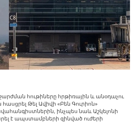
արժման հութիները հրթիռային և անօդաչու
 հասցրել Թել Ավիվի «Բեն Գուրիոն»
ավահանգիստներին, ինչպես նաև Աշկելոնի
րել է ապստամբների զինված ուժերի