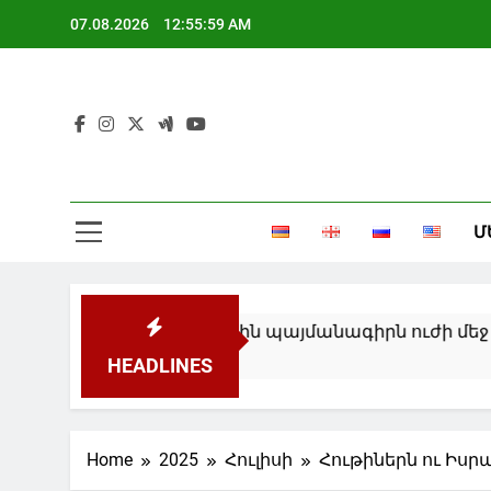
Skip
07.08.2026
12:55:59 AM
to
content
Ի
Ե
Մ
Ի
 առևտրի գոտու մասին պայմանագիրն ուժի մեջ կմտն
HEADLINES
Home
2025
Հուլիսի
Հութիներն ու Իս