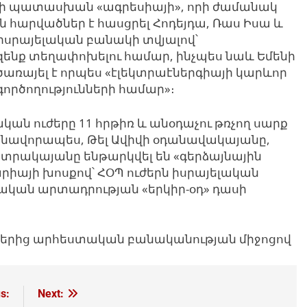
է ի պատասխան «ագրեսիայի», որի ժամանակ
հարվածներ է հասցրել Հոդեյդա, Ռաս Իսա և
ի
սրայելական բանակի տվյալով՝
ենք տեղափոխելու համար, ինչպես նաև Եմենի
ծառայել է որպես «էլեկտրաէներգիայի կարևոր
գործողությունների համար»։
ան ուժերը 11 հրթիռ և անօդաչու թռչող սարք
ասնավորապես, Թել Ավիվի օդանավակայանը,
կտրակայանը ենթարկվել են «գերձայնային
րիայի խոսքով՝ ՀՕՊ ուժերն իսրայելական
ղական արտադրության «երկիր-օդ» դասի
յքերից արհեստական բանականության միջոցով
s:
Next: