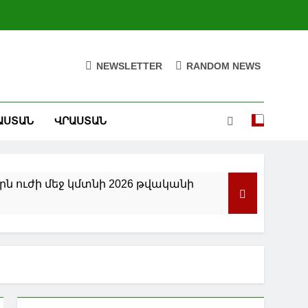
NEWSLETTER
RANDOM NEWS
ԱՍՏԱՆ
ՎՐԱՍՏԱՆ
ն ուժի մեջ կմտնի 2026 թվականի
ենզինի գները կտրուկ կնվազեն.