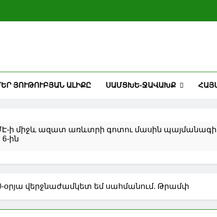
ԵՐ ՅՈՒԹՈՒԲՅԱՆ ԱԼԻՔԸ
ՍԱՄՑԽԵ-ՋԱՎԱԽՔ
ՀԱՅ
ՄԷ-ի միջև ազատ առևտրի գոտու մասին պայմանագիր
 6-ին
 Լիբանանի միջև իրադրությունը սրվել է
րջ հակամարտության կարգավորումից հետո նավթի և բ
0-օրյա վերջնաժամկետ եմ սահմանում. Թրամփ