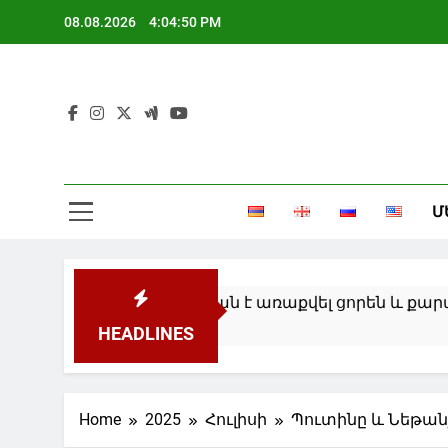
Skip
08.08.2026
4:04:50 PM
to
content
Մ
նցմամբ Հայաստան է առաքվել ցորեն և քարածուխ
HEADLINES
Home
2025
Հուլիսի
Պուտինը և Նեթան