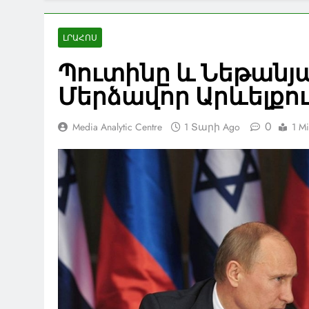
ԼՐԱՀՈՍ
Պուտինը և Նեթանյա
Մերձավոր Արևելքո
0
Media Analytic Centre
1 Տարի Ago
1 M