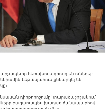
արչապետը հեռախոսազրույց են ունեցել:
 Բենիամին Նեթանյահուն քննարկել են
կը։
նսասան դիրքորոշումը՝ տարածաշրջանում
ւնները բացառապես խաղաղ ճանապարհով
ւլի հաղորդագրության մեջ։