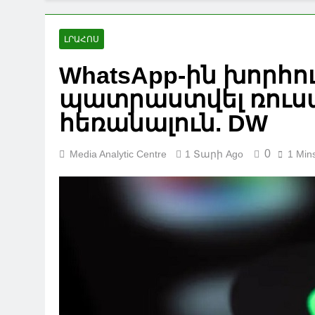
ԼՐԱՀՈՍ
WhatsApp-ին խորհո
պատրաստվել ռուսա
հեռանալուն. DW
0
Media Analytic Centre
1 Տարի Ago
1 Min