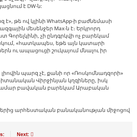
ացնում է DW-ն:
 է», թե ով կլինի WhatsApp-ի բաժնեմասի
ազգային մեսենջեր Max-ն է։ Երկրորդ
ստ Գորելկինի, չի ընդգրկվի ոչ բարեկամ
կում, «հատկապես, եթե այն կատարի
ն ու ապացուցի շուկայում մնալու իր
նը լիովին պարզ չէ, քանի որ «Ռոսկոմնադզորի»
րիտանական Վիրջինյան կղզիները, իսկ
զ համար բավական բարեկամ Արաբական
յքերից արհեստական բանականության միջոցով
s:
Next: