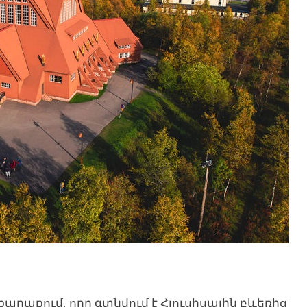
աղաքում, որը գտնվում է Հյուսիսային բևեռից