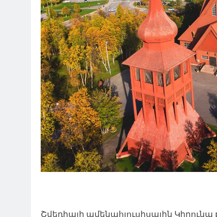
Շվեդիայի ամենահյուսիսային Կիրունա ք