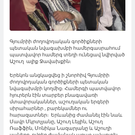
Գյումրիի ժողովրդական գործիքների
պետական նվագախմբի համերգասրահում
պատվավոր համերգ տեղի ունեցավ նվիրված
Աշուղ ալիք Ջավախքին։
Երեկոն անցկացվեց ի շնորհիվ Գյումրիի
ժողովրդական գործիքների պետական
նվագախմբի կողմից։ Համերգի պատվավոր
հյուրերն էին տարբեր բնագավառի
մտավորականներ, աշուղական երգերի
սիրահարներ , բարեկամներ ու
հարազատներ։ Երևանից ժամանել էին նաև
Մավր Մկրտչյանը, Աշուղ Լեյլին, Աշուղ
Ռաֆֆին, Մոնիկա Նազարյանը և Աշուղի
սաները, ովքեր ժամանակ առաջ ավարտել