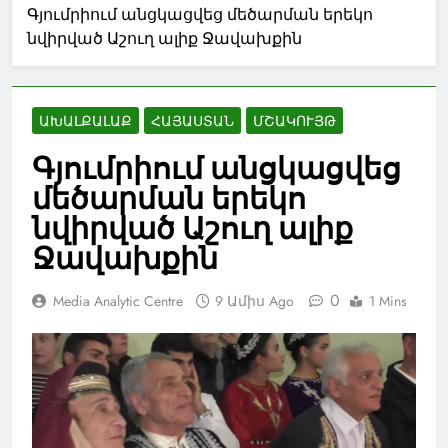
Գյումրիում անցկացվեց մեծարման երեկո
նվիրված Աշուղ ալիք Ջավախքին
ԱԽԱԼՔԱԼԱՔ
ՀԱՅԱՍՏԱՆ
ՄՇԱԿՈՒՅԹ
Գյումրիում անցկացվեց
մեծարման երեկո
նվիրված Աշուղ ալիք
Ջավախքին
0
Media Analytic Centre
9 Ամիս Ago
1 Mins