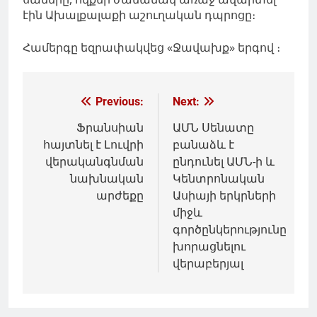
էին Ախալքալաքի աշուղական դպրոցը։
Համերգը եզրափակվեց «Ջավախք» երգով ։
Գրառումների
Previous:
Next:
նավարկումը
Ֆրանսիան
ԱՄՆ Սենատը
հայտնել է Լուվրի
բանաձև է
վերականգնման
ընդունել ԱՄՆ-ի և
նախնական
Կենտրոնական
արժեքը
Ասիայի երկրների
միջև
գործընկերությունը
խորացնելու
վերաբերյալ