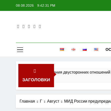
Перейти
08.08.2026
9:42:32 PM
к
содержимому
ОС
 перспективы укрепления двусторонних отношений
ЗАГОЛОВКИ
Главная
Г
Август
МИД России предупредил