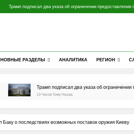
Трамп подписал два указа об ограничении предоставления
Операция против Ир
Украина работает над созданием собственной баллистической
Мирзиёев и Трамп обсудили перспективы 
Трамп подписал два указа об ограничении предоставления
НОВНЫЕ РАЗДЕЛЫ
АНАЛИТИКА
РЕГИОН
С
Операция против Ир
Украина работает над созданием собственной баллистической
Трамп подписал два указа об ограничении предос
10 Часов Тому Назад
 Баку о последствиях возможных поставок оружия Киеву