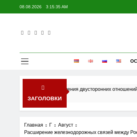
Перейти
08.08.2026
3:15:36 AM
к
содержимому
ОС
ли перспективы укрепления двусторонних отношений
ЗАГОЛОВКИ
Главная
Г
Август
Расширение железнодорожных связей между Рос