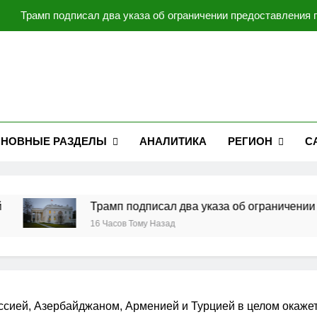
Трамп подписал два указа об ограничении предоставления
Операция против Ир
Украина работает над созданием собственной баллистической
Мирзиёев и Трамп обсудили перспективы 
Трамп подписал два указа об ограничении предоставления
НОВНЫЕ РАЗДЕЛЫ
АНАЛИТИКА
РЕГИОН
С
Операция против Ир
Украина работает над созданием собственной баллистической
Трамп подписал два указа об ограничении пред
16 Часов Тому Назад
сией, Азербайджаном, Арменией и Турцией в целом окажет