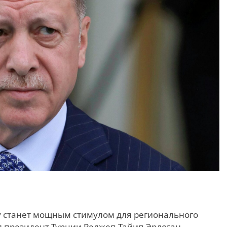
 станет мощным стимулом для регионального
л президент Турции Реджеп Тайип Эрдоган,