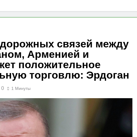
дорожных связей между
аном, Арменией и
ажет положительное
льную торговлю: Эрдоган
0
1 Минуты