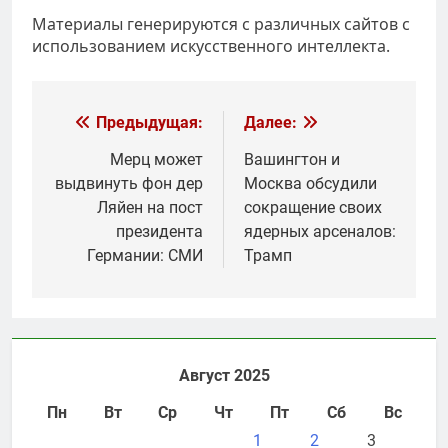
Материалы генерируются с различных сайтов с
использованием искусственного интеллекта.
Навигация
Предыдущая:
Далее:
по
Мерц может
Вашингтон и
выдвинуть фон дер
Москва обсудили
записям
Ляйен на пост
сокращение своих
президента
ядерных арсеналов:
Германии: СМИ
Трамп
Август 2025
Пн
Вт
Ср
Чт
Пт
Сб
Вс
1
2
3