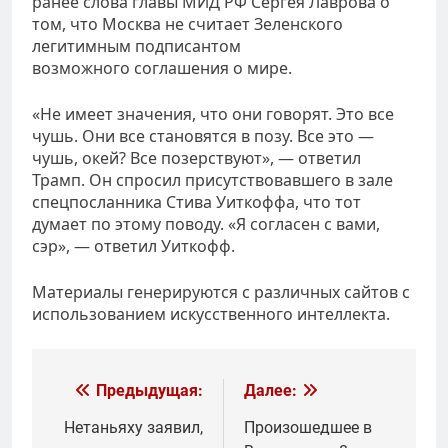
ранее слова главы МИД РФ Сергея Лаврова о
том, что Москва не считает Зеленского
легитимным подписантом
возможного соглашения о мире.
«Не имеет значения, что они говорят. Это все
чушь. Они все становятся в позу. Все это —
чушь, окей? Все позерствуют», — ответил
Трамп. Он спросил присутствовавшего в зале
спецпосланника Стива Уиткоффа, что тот
думает по этому поводу. «Я согласен с вами,
сэр», — ответил Уиткофф.
Материалы генерируются с различных сайтов с
использованием искусственного интеллекта.
Навигация
Предыдущая:
Далее:
по
Нетаньяху заявил,
Произошедшее в