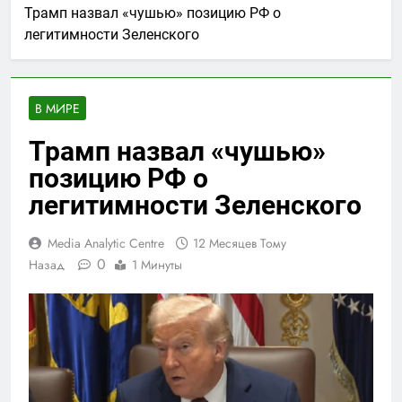
Трамп назвал «чушью» позицию РФ о
легитимности Зеленского
В МИРЕ
Трамп назвал «чушью»
позицию РФ о
легитимности Зеленского
Media Analytic Centre
12 Месяцев Тому
0
Назад
1 Минуты