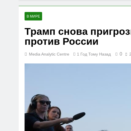
В МИРЕ
Трамп снова пригроз
против России
0
Media Analytic Centre
1 Год Тому Назад