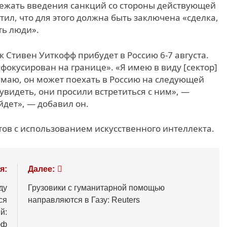
збежать введения санкций со стороны действующей
ил, что для этого должна быть заключена «сделка,
ть люди».
к Стивен Уиткофф прибудет в Россию 6-7 августа.
сфокусирован на границе». «Я имею в виду [сектор]
думаю, он может поехать в Россию на следующей
о увидеть, они просили встретиться с ним», —
йдет», — добавил он.
ов с использованием искусственного интеллекта.
я:
Далее:
ду
Грузовики с гуманитарной помощью
ся
направляются в Газу: Reuters
й:
фф