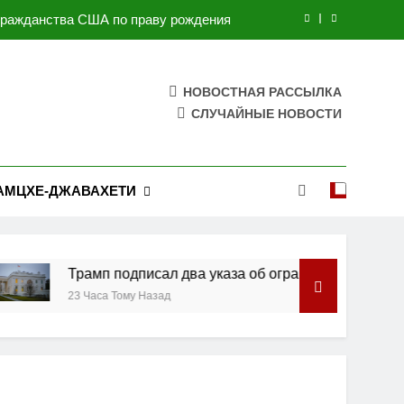
 гражданства США по праву рождения
ана может скоро закончиться: Трамп
НОВОСТНАЯ РАССЫЛКА
законопроекта о санкциях против РФ
СЛУЧАЙНЫЕ НОВОСТИ
укрепления двусторонних отношений
 гражданства США по праву рождения
АМЦХЕ-ДЖАВАХЕТИ
ана может скоро закончиться: Трамп
Трамп подписал два указа об ограничении предоставл
23 Часа Тому Назад