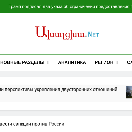
Трамп подписал два указа об ограничении предоставления
Операция против Ир
Зеленский поблагодарил Сенат США за принятие 
Мирзиёев и Трамп обсудили перспективы 
Трамп подписал два указа об ограничении предоставления
НОВНЫЕ РАЗДЕЛЫ
АНАЛИТИКА
РЕГИОН
С
Операция против Ир
спективы укрепления двусторонних отношений
вести санкции против России