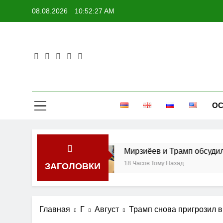
Перейти
08.08.2026
10:52:27 AM
к
содержимому
ОС
 против РФ
Мирзиёев и Трамп обсудили пер
18 Часов Тому Назад
ЗАГОЛОВКИ
Главная
Г
Август
Трамп снова пригрозил в