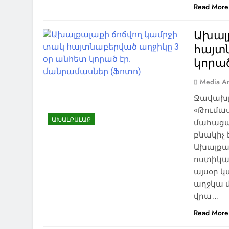
Read More
Ախալ
հայտ
կորած
Media An
Ջավախք
«Թումաս
ԱԽԱԼՔԱԼԱՔ
մահացած
բնակիչ
Ախալքալ
ոստիկան
այսօր կ
աղջկա 
վրա…
Read More