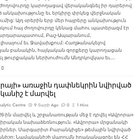
 ժողովուրդը կարողացավ վերականգնել իր դարերով
 անկախությունը եւ երկիրը փրկեց վերջնական
ւմից: Այդ օրերին երբ մեր հայրերը անկախություն
ակում հայ ժողովուրդը կենաց մահու պատերազմ էր
Սարդարապատում, Բաշ-Ապարանում,
լիսայում եւ Ջավախքում: Հաղթանակելով
կան բանակին, հայկական զորքերը կարողացան
լ թուրքական ներխուժումն Անդրկովկաս եւ…
որայի» առաջին դափնեկրին նվիրված
կանիշ է մարվել
alytic Centre
9 Տարի Ago
0
1 Mins
26-ին մարվել և շրջանառության մեջ է դրվել «Ավրորա»
իրական նախաձեռնություն. «Ավրորա» մրցանակի
իրներ. Մարգարիտ Բարանկիցե» թեմային նվիրված
նիշը: Նամականիշի մարումն իրականացրել են ՀՀ