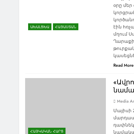
օրը մեր
կորցրած
կործանո
էին հռչ
ԱԽԱԼՑԽԱ
ՀԱՅԱՍՏԱՆ
մղում 
Ղարաքի
թուրքա
կասեցնե
Read More
«Ավր
նամա
Media An
Մայիսի 
մարդաս
դափնեկ
ՀԱՅԿԱԿԱՆ ՀԱՐՑ
նամակա