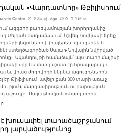
դական «Վարդատնոը» Թբիլիսիում
alytic Centre
9 Տարի Ago
0
1 Mins
իում ազգերի բարեկամության խորհրդանիշ
ող Մեյդան թաղամասում նշվեց Կովկասի երեք
րդների լեզուներով (հայերեն, վրացերեն և
են) ստեղծագործած Սայաթ Նովային նվիրված
ոնը։ Ավանդույթի համաձայն՝ այս տարի մայիսի
 կիրակի օրը ևս մարդաշատ էր հրապարակը,
այ եւ վրաց ժողովրդի ներկայացուցիչներին
լ էր Թիֆլիսում ավելի քան 300 տարի առաջ
ություն, մարդասիրություն ու բարություն
ող աշուղը: Սայաթնովյան «Վարդատոն…
 է խուսափել տարածաշրջանում
րդ լարվածությունից