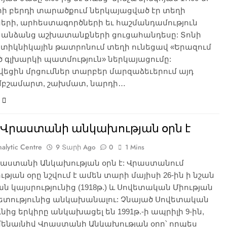
ի բերդի տարածքում ներկայացված էր տեղի
երի, արհեստագործների եւ հաշմանդամություն
ղ անձանց աշխատանքների ցուցահանդեսը: Տոնի
 տիկնիկային թատրոնում տեղի ունեցավ «Երազում
 գլխարկի պատմություն» ներկայացումը:
եցին մրցումներ տարբեր մարզաձեւերում այդ
ըմբշամարտ, շախմատ, նարդի…
ր Վրաստանի անկախության օրն է
alytic Centre
9 Տարի Ago
0
1 Mins
Վրաստանի Անկախության օրն է: Վրաստանում
թյան օրը նշվում է ամեն տարի մայիսի 26-ին ի նշան
ն կայսրությունից (1918թ.) և Սովետական Միության
տությունից անկախանալու: Չնայած Սովետական
ւնից երկիրը անկախացել են 1991թ.-ի ապրիլի 9-ին,
մենայնիվ Վրաստանի Անկախության օրը՝ որպես