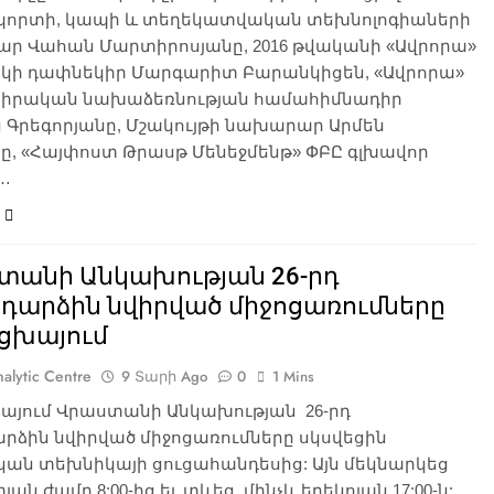
որտի, կապի և տեղեկատվական տեխնոլոգիաների
ր Վահան Մարտիրոսյանը, 2016 թվականի «Ավրորա»
կի դափնեկիր Մարգարիտ Բարանկիցեն, «Ավրորա»
իրական նախաձեռնության համահիմնադիր
 Գրեգորյանը, Մշակույթի նախարար Արմեն
ը, «Հայփոստ Թրասթ Մենեջմենթ» ՓԲԸ գլխավոր
…
տանի Անկախության 26-րդ
դարձին նվիրված միջոցառումները
ցխայում
alytic Centre
9 Տարի Ago
0
1 Mins
այում Վրաստանի Անկախության 26-րդ
րձին նվիրված միջոցառումները սկսվեցին
ան տեխնիկայի ցուցահանդեսից: Այն մեկնարկեց
ան ժամը 8:00-ից եւ տևեց մինչև երեկոյան 17:00-ն: