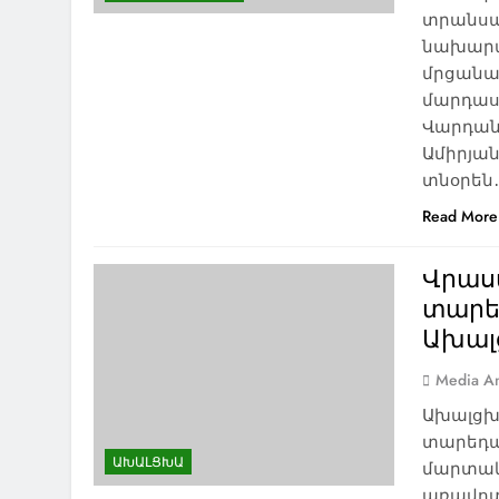
տրանսպ
նախարա
մրցանա
մարդաս
Վարդան
Ամիրյան
տնօրեն
Read More
Վրաս
տարե
Ախալ
Media An
Ախալցխ
տարեդա
ԱԽԱԼՑԽԱ
մարտակ
առավոտյ