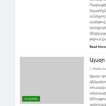
Ռաբաթի
նկարիչն
ունեցո
առիթով
կորցրած
Անցկացվ
թվում 
Read More
Այսօ
Media An
Այսօր 
Անկախու
ռուսակա
տիրապե
Միությո
ՎՐԱՍՏԱՆ
այնուա