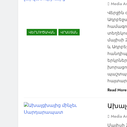
Media An
Վերջին 
Ադրբեջ
համագո
ՎԵՐԼՈՒԾԱԿԱՆ
ՎՐԱՍՏԱՆ
տեղեկո
մայիսի 
և Ադրբ
հանդիպո
երկրներ
խորացո
պաշտպա
հայտարա
Read More
Ախալ
Media An
Մայիսի 