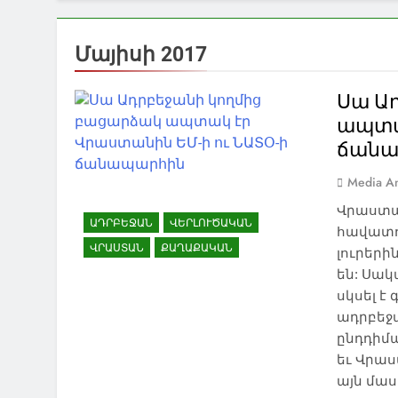
Մայիսի 2017
Սա Ա
ապտա
ճանա
Media An
Վրաստա
ԱԴՐԲԵՋԱՆ
ՎԵՐԼՈՒԾԱԿԱՆ
հավատո
ՎՐԱՍՏԱՆ
ՔԱՂԱՔԱԿԱՆ
լուրեր
են: Սա
սկսել է
ադրբեջ
ընդդիմ
եւ Վրա
այն մաս