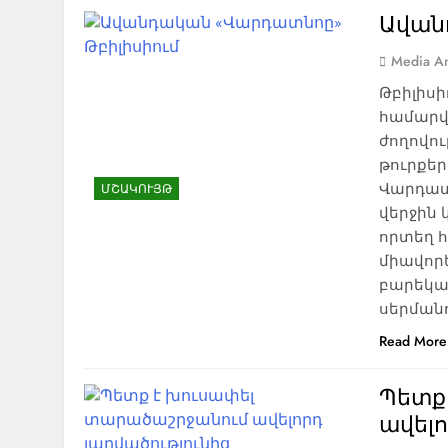
Ավան
Media An
Թբիլիս
համարվ
ժողովու
թուրքեր
Վարդատ
ՄՇԱԿՈՒՅԹ
վերջին
որտեղ հ
միավորե
բարեկամ
սերման
Read More
Պետք
ավելո