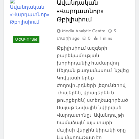
Ավանդական
«Վարդատնոը»
Թբիլիսիում
Media Analytic Centre
9
տարի ago
0
1 mins
ՄՇԱԿՈՒՅԹ
Թբիլիսիում ազգերի
բարեկամության
խորհրդանիշ համարվող
Մեյդան թաղամասում նշվեց
Կովկասի երեք
ժողովուրդների լեզուներով
(հայերեն, վրացերեն և
թուրքերեն) ստեղծագործած
Սայաթ Նովային նվիրված
Վարդատոնը։ Ավանդույթի
համաձայն՝ այս տարի
մայիսի վերջին կիրակի օրը
ևս մարդաշատ էր