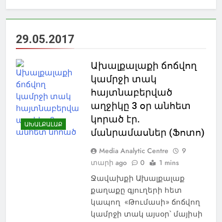
29.05.2017
Ախալքալաքի ճոճվող
կամրջի տակ
հայտնաբերված
աղջիկը 3 օր անհետ
կորած էր.
ԱԽԱԼՔԱԼԱՔ
մանրամասներ (Ֆոտո)
Media Analytic Centre
9
տարի ago
0
1 mins
Ջավախքի Ախալքալաք
քաղաքը գյուղերի հետ
կապող «Թումասի» ճոճվող
կամրջի տակ այսօր՝ մայիսի