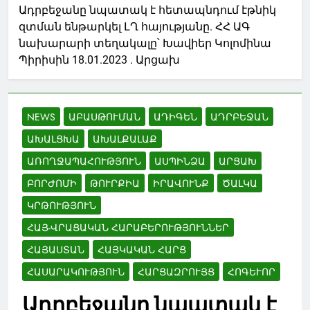
Ադրբեջանը նպատակ է հետապնդում էթնիկ
զտման ենթարկել ԼՂ հայությանը. ՀՀ ԱԳ
նախարարի տեղակալը՝ Խավիեր Կոլոմինա
Պիրիսին 18.01.2023 . Արցախ
NEWS
ԱԲԱՍԹՈՒՄԱՆ
ԱԴԻԳԵՆ
ԱԴՐԲԵՋԱՆ
ԱԽԱԼՑԽԱ
ԱԽԱԼՔԱԼԱՔ
ԱՌՈՂՋԱՊԱՀՈՒԹՅՈՒՆ
ԱՍՊԻՆՁԱ
ԱՐՑԱԽ
ԲՈՐԺՈՄԻ
ԹՈՒՐՔԻԱ
ԻՐԱՎՈՒՆՔ
ԾԱԼԿԱ
ԿՐԹՈՒԹՅՈՒՆ
ՀԱՅ-ՎՐԱՑԱԿԱՆ ՀԱՐԱԲԵՐՈՒԹՅՈՒՆՆԵՐ
ՀԱՅԱՍՏԱՆ
ՀԱՅԿԱԿԱՆ ՀԱՐՑ
ՀԱՍԱՐԱԿՈՒԹՅՈՒՆ
ՀԱՐՑԱԶՐՈՒՅՑ
ՀՈԳԵՒՈՐ
Ադրբեջանը նպատակ է