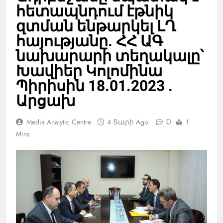
հետապնդում էթնիկ
զտման ենթարկել ԼՂ
հայությանը. ՀՀ ԱԳ
նախարարի տեղակալը՝
Խավիեր Կոլոմինա
Պիրիսին 18.01.2023 .
Արցախ
0
Media Analytic Centre
4 Տարի Ago
1
Mins