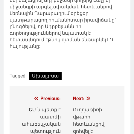
միջանցքի արգելափակման հետևանքով
Լեռնային Ղարաբաղում օրեցօր
վատթարացող հումանիտար իրավիճակը՝
ընդգծելով, որ Ադրբեջանն իր
գործողություններով նպատակ է
հետապնդում էթնիկ զտման ենթարկել ԼՂ
հայությանը:
Tagged:
Ախալցխա
Գրառումների
Previous:
Next:
նավարկումը
ԵՄ-ն պետք է
Ուղղաթիռի
պատժի
վթարի
ահաբեկչական
հետևանքով
պետություն
զոհվել է