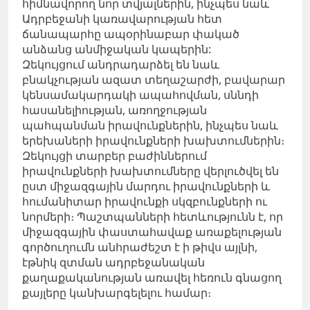
հիմնավորող նոր տվյալներին, ինչպես նաև
Ադրբեջանի կառավարության հետ
ճանապարհը ապօրինաբար փակած
անձանց անմիջական կապերին:
Զեկույցում անդրադարձել են նաև
բնակչության ազատ տեղաշարժի, բավարար
կենսամակարդակի ապահովման, սննդի
հասանելիության, առողջության
պահպանման իրավունքներին, ինչպես նաև
երեխաների իրավունքների խախտումներին։
Զեկույցի տարբեր բաժիններում
իրավունքների խախտումները վերլուծվել են
ըստ միջազգային մարդու իրավունքների և
հումանիտար իրավունքի սկզբունքների ու
նորմերի։ Պաշտպանների հետևությունն է, որ
միջազգային փաստահավաք առաքելության
գործուղումն անհրաժեշտ է ի թիվս այլնի,
էթնիկ զտման ադրբեջանական
քաղաքականության առավել հեռուն գնացող
քայլերը կանխարգելելու համար։