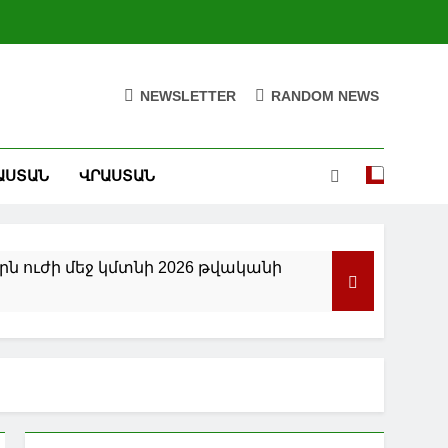
NEWSLETTER
RANDOM NEWS
ԱՍՏԱՆ
ՎՐԱՍՏԱՆ
ն ուժի մեջ կմտնի 2026 թվականի
ենզինի գները կտրուկ կնվազեն.