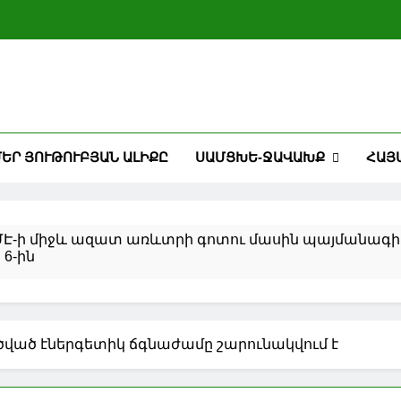
ԵՐ ՅՈՒԹՈՒԲՅԱՆ ԱԼԻՔԸ
ՍԱՄՑԽԵ-ՋԱՎԱԽՔ
ՀԱՅ
ՄԷ-ի միջև ազատ առևտրի գոտու մասին պայմանագիր
 6-ին
 Լիբանանի միջև իրադրությունը սրվել է
րջ հակամարտության կարգավորումից հետո նավթի և բ
ված էներգետիկ ճգնաժամը շարունակվում է