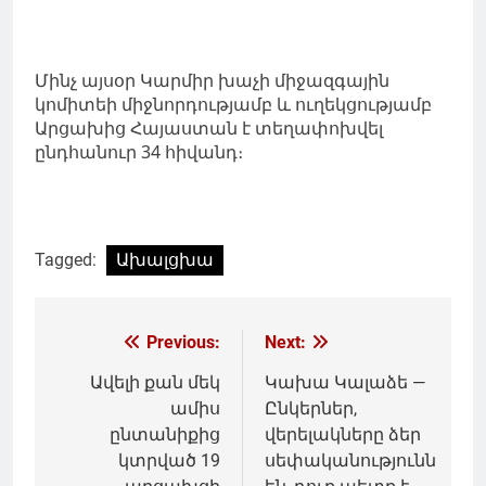
Մինչ այսօր Կարմիր խաչի միջազգային
կոմիտեի միջնորդությամբ և ուղեկցությամբ
Արցախից Հայաստան է տեղափոխվել
ընդհանուր 34 հիվանդ։
Tagged:
Ախալցխա
Գրառումների
Previous:
Next:
նավարկումը
Ավելի քան մեկ
Կախա Կալաձե —
ամիս
Ընկերներ,
ընտանիքից
վերելակները ձեր
կտրված 19
սեփականությունն