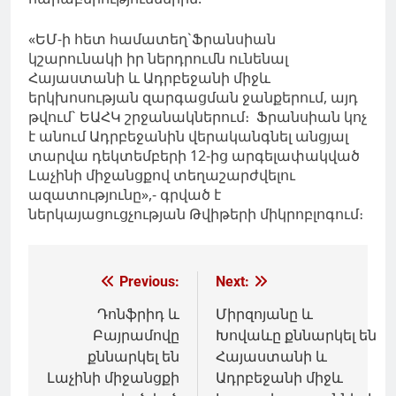
«ԵՄ-ի հետ համատեղ`Ֆրանսիան
կշարունակի իր ներդրումն ունենալ
Հայաստանի և Ադրբեջանի միջև
երկխոսության զարգացման ջանքերում, այդ
թվում` ԵԱՀԿ շրջանակներում։ Ֆրանսիան կոչ
է անում Ադրբեջանին վերականգնել անցյալ
տարվա դեկտեմբերի 12-ից արգելափակված
Լաչինի միջանցքով տեղաշարժվելու
ազատությունը»,- գրված է
ներկայացուցչության Թվիթերի միկրոբլոգում։
Գրառումների
Previous:
Next:
նավարկումը
Դոնֆրիդ և
Միրզոյանը և
Բայրամովը
Խովաևը քննարկել են
քննարկել են
Հայաստանի և
Լաչինի միջանցքի
Ադրբեջանի միջև