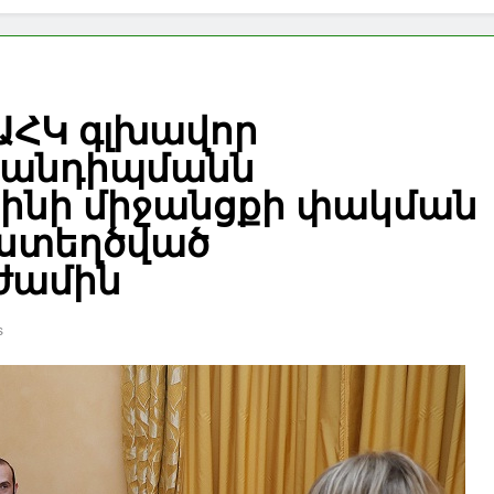
ԱՀԿ գլխավոր
հանդիպմանն
չինի միջանցքի փակման
 ստեղծված
ժամին
s