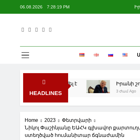
Skip
06.08.2026
7:28:20 PM
Ի
to
content
Մ
Ի
 իրադրությունը սրվել է
Իրանի շուրջ 
3 Ժամ Ago
HEADLINES
Home
2023
Փետրվարի
Նիկոլ Փաշինյանը ԵԱՀԿ գլխավոր քարտուղ
ստեղծված հումանիտար ճգնաժամին