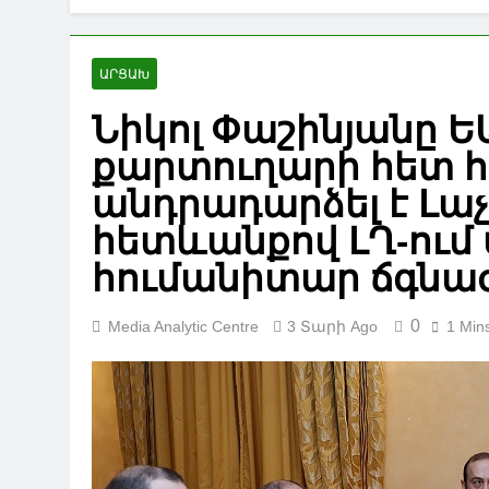
ԱՐՑԱԽ
Նիկոլ Փաշինյանը Ե
քարտուղարի հետ 
անդրադարձել է Լա
հետևանքով ԼՂ-ում
հումանիտար ճգնա
0
Media Analytic Centre
3 Տարի Ago
1 Min