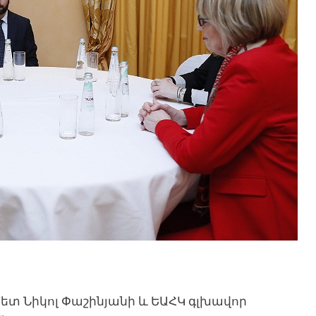
պետ Նիկոլ Փաշինյանի և ԵԱՀԿ գլխավոր