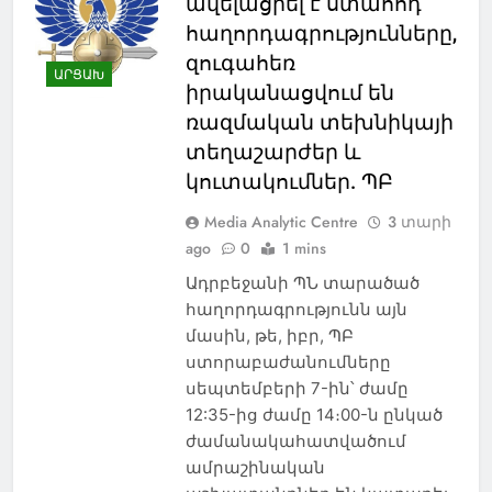
ավելացրել է ստահոդ
հաղորդագրությունները,
զուգահեռ
ԱՐՑԱԽ
իրականացվում են
ռազմական տեխնիկայի
տեղաշարժեր և
կուտակումներ. ՊԲ
Media Analytic Centre
3 տարի
ago
0
1 mins
NEWS
ԱԲԱՍԹՈՒՄԱՆ
Ադրբեջանի ՊՆ տարածած
ԱԴԻԳԵՆ
ԱԴՐԲԵՋԱՆ
հաղորդագրությունն այն
մասին, թե, իբր, ՊԲ
ԱԽԱԼՑԽԱ
ստորաբաժանումները
ԱԽԱԼՔԱԼԱՔ
սեպտեմբերի 7-ին՝ ժամը
ԱՌՈՂՋԱՊԱՀՈՒԹՅՈՒՆ
12:35-ից ժամը 14։00-ն ընկած
ԱՍՊԻՆՁԱ
ԱՐՑԱԽ
ժամանակահատվածում
ԲՈՐԺՈՄԻ
ԹՈՒՐՔԻԱ
ամրաշինական
ԻՐԱՎՈՒՆՔ
ԾԱԼԿԱ