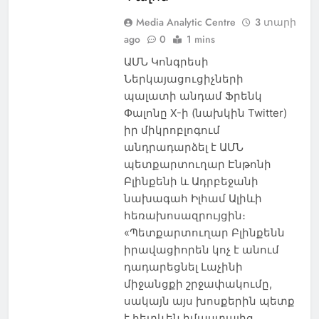
Media Analytic Centre
3 տարի
ago
0
1 mins
ԱՄՆ Կոնգրեսի
Ներկայացուցիչների
պալատի անդամ Ֆրենկ
Փալոնը X-ի (նախկին Twitter)
իր միկրոբլոգում
անդրադարձել է ԱՄՆ
պետքարտուղար Էնթոնի
Բլինքենի և Ադրբեջանի
նախագահ Իլհամ Ալիևի
հեռախոսազրույցին։
«Պետքարտուղար Բլինքենն
իրավացիորեն կոչ է անում
դադարեցնել Լաչինի
միջանցքի շրջափակումը,
սակայն այս խոսքերին պետք
է հետևեն իմաստալից