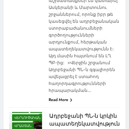
աշխատանքներ են կատարել
Ասկերանի և Մարտունու
ԿՐԹՈՒԹՅՈՒՆ
շրջաններում, որոնք իբր թե
ՀԱՅ-ՎՐԱՑԱԿԱՆ
կասեցվել են ադրբեջանական
ՀԱՐԱԲԵՐՈՒԹՅՈՒՆՆԵՐ
ստորաբաժանումների
ՀԱՅԱՍՏԱՆ
գործողությունների
ՀԱՅԿԱԿԱՆ ՀԱՐՑ
արդյունքում, հերթական
ՀԱՍԱՐԱԿՈՒԹՅՈՒՆ
ապատեղեկատվությունն է։
ՀԱՐՑԱԶՐՈՒՅՑ
Այդ մասին հայտնում են ԼՂ
ՀՈԳԵՒՈՐ
ՊԲ-ից: «Վերջին շրջանում
Ադրբեջանի ՊՆ-ն զգալիորեն
ՄՇԱԿՈՒՅԹ
ավելացրել է ստահոդ
ՆԻՆՈԾՄԻՆԴԱ
հաղորդագրությունների
ՊԱՏՄՈՒԹՅՈՒՆ
հրապարակման…
ՌՈՒՍԱՍՏԱՆ
Read More
ՍԱՄՑԽԵ-ՋԱՎԱԽՔ
ՍՊՈՐՏ
ՍՓՅՈՒՌՔ
Ադրբեջանի ՊՆ-ն կրկին
ՎԵՐԼՈՒԾԱԿԱՆ
ապատեղեկատվություն
ՎՐԱՍՏԱՆ