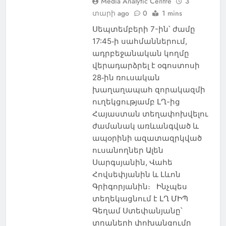
Media Analytic Centre
3
տարի ago
0
1 mins
Սեպտեմբերի 7-ին՝ ժամը
NEWS
ԱԲԱՍԹՈՒՄԱՆ
17:45֊ի սահմաններում,
ԱԴԻԳԵՆ
ԱԴՐԲԵՋԱՆ
ադրբեջանական կողմը
վերադարձրել է օգոստոսի
ԱԽԱԼՑԽԱ
28֊ին ռուսական
ԱԽԱԼՔԱԼԱՔ
խաղաղապահ զորակազմի
ԱՌՈՂՋԱՊԱՀՈՒԹՅՈՒՆ
ուղեկցությամբ ԼՂ-ից
ԱՍՊԻՆՁԱ
ԱՐՑԱԽ
Հայաստան տեղափոխվելու
ԲՈՐԺՈՄԻ
ԹՈՒՐՔԻԱ
ժամանակ առևանգված և
ԻՐԱՎՈՒՆՔ
ԾԱԼԿԱ
ապօրինի ազատազրկված
ուսանողներ Ալեն
ԿՐԹՈՒԹՅՈՒՆ
Սարգսյանին, Վահե
ՀԱՅ-ՎՐԱՑԱԿԱՆ
Հովսեփյանին և Լևոն
ՀԱՐԱԲԵՐՈՒԹՅՈՒՆՆԵՐ
Գրիգորյանին։ Ինչպես
ՀԱՅԱՍՏԱՆ
տեղեկացնում է ԼՂ ՄԻՊ
ՀԱՅԿԱԿԱՆ ՀԱՐՑ
Գեղամ Ստեփանյանը՝
ՀԱՍԱՐԱԿՈՒԹՅՈՒՆ
տղաների փոխանցումը