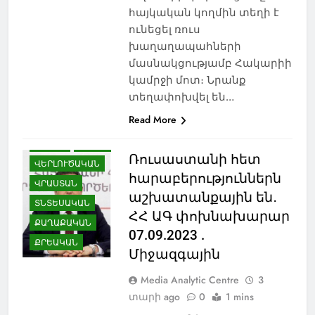
ՀԱՐՑԱԶՐՈՒՅՑ
հայկական կողմին տեղի է
ՀՈԳԵՒՈՐ
ունեցել ռուս
խաղաղապահների
ՄՇԱԿՈՒՅԹ
մասնակցությամբ Հակարիի
ՆԻՆՈԾՄԻՆԴԱ
կամրջի մոտ։ Նրանք
ՊԱՏՄՈՒԹՅՈՒՆ
տեղափոխվել են…
ՌՈՒՍԱՍՏԱՆ
Read More
ՍԱՄՑԽԵ-ՋԱՎԱԽՔ
ՍՊՈՐՏ
ՍՓՅՈՒՌՔ
Ռուսաստանի հետ
ՎԵՐԼՈՒԾԱԿԱՆ
հարաբերություններն
ՎՐԱՍՏԱՆ
աշխատանքային են․
ՏՆՏԵՍԱԿԱՆ
ՀՀ ԱԳ փոխնախարար
ՔԱՂԱՔԱԿԱՆ
07.09.2023 .
ՔՐԵԱԿԱՆ
Միջազգային
Media Analytic Centre
3
տարի ago
0
1 mins