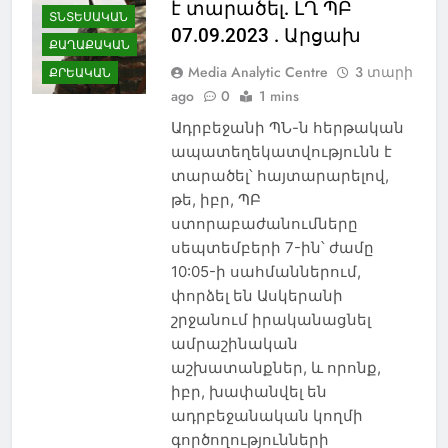
է տարածել. ԼՂ ՊԲ
ՏՆՏԵՍԱԿԱՆ
07.09.2023 . Արցախ
ՔԱՂԱՔԱԿԱՆ
Media Analytic Centre
3 տարի
ՔՐԵԱԿԱՆ
ago
0
1 mins
Ադրբեջանի ՊՆ-ն հերթական
ապատեղեկատվությունն է
տարածել՝ հայտարարելով,
թե, իբր, ՊԲ
ստորաբաժանումները
սեպտեմբերի 7-ին՝ ժամը
10:05-ի սահմաններում,
փորձել են Ասկերանի
շրջանում իրականացնել
ամրաշինական
աշխատանքներ, և որոնք,
իբր, խափանվել են
ադրբեջանական կողմի
գործողությունների