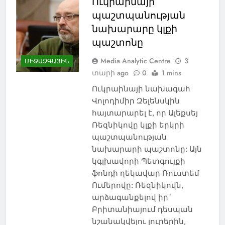
Ուկրաինայի
պաշտպանության
նախարարը կլքի
պաշտոնը
Media Analytic Centre
3
ՄԻՋԱԶԳԱՅԻՆ
տարի ago
0
1 mins
Ուկրաինայի նախագահ
Վոլոդիմիր Զելենսկին
հայտարարել է, որ Ալեքսեյ
Ռեզնիկովը կլքի երկրի
պաշտպանության
նախարարի պաշտոնը: Այն
կգլխավորի Պետգույքի
ֆոնդի ղեկավար Ռուստեմ
Ումերովը: Ռեզնիկովն,
արձագանքելով իր`
Բրիտանիայում դեսպան
նշանակվելու լուրերին,