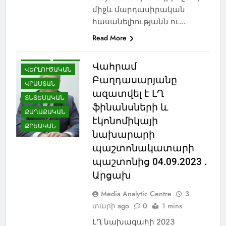
միջև մարդասիրական
ՊԱՏՄՈՒԹՅՈՒՆ
հասանելիությանն ու…
ՌՈՒՍԱՍՏԱՆ
Read More
ՍԱՄՑԽԵ-ՋԱՎԱԽՔ
ՍՊՈՐՏ
ՍՓՅՈՒՌՔ
Վահրամ
ՎԵՐԼՈՒԾԱԿԱՆ
Բաղդասարյանը
ՎՐԱՍՏԱՆ
ազատվել է ԼՂ
ՏՆՏԵՍԱԿԱՆ
ֆինանսների և
ՔԱՂԱՔԱԿԱՆ
էկոնոմիկայի
ՔՐԵԱԿԱՆ
նախարարի
պաշտոնակատարի
պաշտոնից 04.09.2023 .
Արցախ
Media Analytic Centre
3
տարի ago
0
1 mins
ԼՂ նախագահի 2023