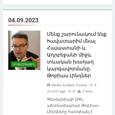
04.09.2023
Մենք շարունակում ենք
հավատարիմ մնալ
Հայաստանի և
Ադրբեջանի միջև
տևական խաղաղ
ՄԻՋԱԶԳԱՅԻՆ
կարգավորմանը.
Թոբիաս Լինդներ
Media Analytic Centre
3
տարի ago
0
1 mins
Գերմանիայի ԱԳՆ
պետնախարար Թոբիաս
NEWS
ԱԲԱՍԹՈՒՄԱՆ
Լինդները հանդիպել է