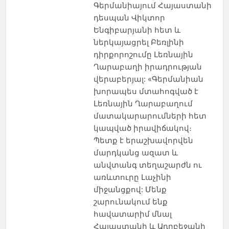
ԱԴԻԳԵՆ
ԱԴՐԲԵՋԱՆ
Գերմանիայում Հայաստանի
դեսպան Վիկտոր
ԱԽԱԼՑԽԱ
Ենգիբարյանի հետ և
ԱԽԱԼՔԱԼԱՔ
ներկայացրել Բեռլինի
ԱՌՈՂՋԱՊԱՀՈՒԹՅՈՒՆ
դիրքորոշումը Լեռնային
ԱՍՊԻՆՁԱ
ԱՐՑԱԽ
Ղարաբաղի իրադրության
ԲՈՐԺՈՄԻ
ԹՈՒՐՔԻԱ
վերաբերյալ: «Գերմանիան
ԻՐԱՎՈՒՆՔ
ԾԱԼԿԱ
խորապես մտահոգված է
Լեռնային Ղարաբաղում
ԿՐԹՈՒԹՅՈՒՆ
մատակարարումների հետ
ՀԱՅ-ՎՐԱՑԱԿԱՆ
կապված իրավիճակով։
ՀԱՐԱԲԵՐՈՒԹՅՈՒՆՆԵՐ
Պետք է երաշխավորվեն
ՀԱՅԱՍՏԱՆ
մարդկանց ազատ և
ՀԱՅԿԱԿԱՆ ՀԱՐՑ
անվտանգ տեղաշարժն ու
ՀԱՍԱՐԱԿՈՒԹՅՈՒՆ
առևտուրը Լաչինի
ՀԱՐՑԱԶՐՈՒՅՑ
միջանցքով: Մենք
ՀՈԳԵՒՈՐ
շարունակում ենք
հավատարիմ մնալ
ՄՇԱԿՈՒՅԹ
Հայաստանի և Ադրբեջանի
ՆԻՆՈԾՄԻՆԴԱ