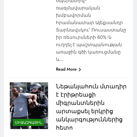
օպերատիվ-
ռազմավարական
խմբավորման
հրամանատար Ալեքսանդր
Տարնավսկու՝ Ռուսաստանը
իր ռեսուրսների 60%-ն
ուղղել է պաշտպանության
առաջին գծի կառուցմանը
և…
Read More
Նեթանյահուն մտադիր
է էրիթրեացի
միգրանտներին
արտաքսել երկրից
անկարգություններից
ՄԻՋԱԶԳԱՅԻՆ
հետո