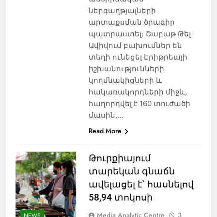
ներգաղթյալների
արտաքսման ծրագիր
պատրաստել։ Շաբաթ Թել
Ավիվում բախումներ են
տեղի ունեցել Էրիթրեայի
իշխանությունների
կողմնակիցների և
հակառակորդների միջև,
հաղորդվել է 160 տուժածի
մասին,…
Read More
Թուրքիայում
տարեկան գնաճն
ավելացել է՝ հասնելով
58,94 տոկոսի
Media Analytic Centre
3
NEWS
NEWS
ԱԲԱՍԹՈՒՄԱՆ