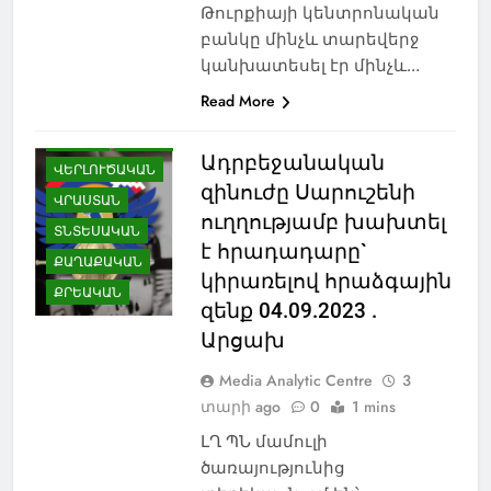
Թուրքիայի կենտրոնական
ՆԻՆՈԾՄԻՆԴԱ
բանկը մինչև տարեվերջ
ՊԱՏՄՈՒԹՅՈՒՆ
կանխատեսել էր մինչև…
ՌՈՒՍԱՍՏԱՆ
Read More
ՍԱՄՑԽԵ-ՋԱՎԱԽՔ
ՍՊՈՐՏ
ՍՓՅՈՒՌՔ
Ադրբեջանական
ՎԵՐԼՈՒԾԱԿԱՆ
զինուժը Սարուշենի
ՎՐԱՍՏԱՆ
ուղղությամբ խախտել
ՏՆՏԵՍԱԿԱՆ
է հրադադարը`
ՔԱՂԱՔԱԿԱՆ
կիրառելով հրաձգային
ՔՐԵԱԿԱՆ
զենք 04.09.2023 .
Արցախ
Media Analytic Centre
3
տարի ago
0
1 mins
ԼՂ ՊՆ մամուլի
ծառայությունից