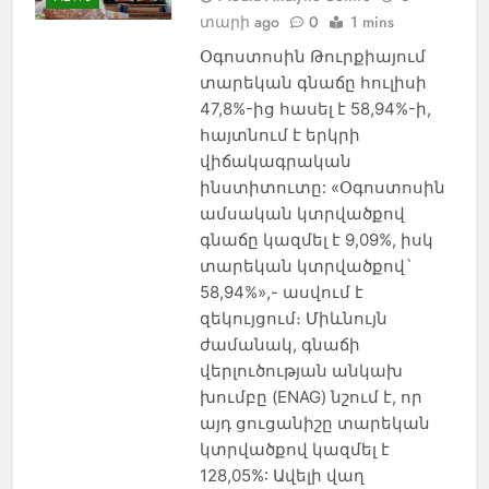
տարի ago
0
1 mins
ԱԴԻԳԵՆ
ԱԴՐԲԵՋԱՆ
Օգոստոսին Թուրքիայում
ԱԽԱԼՑԽԱ
տարեկան գնաճը հուլիսի
ԱԽԱԼՔԱԼԱՔ
47,8%-ից հասել է 58,94%-ի,
ԱՌՈՂՋԱՊԱՀՈՒԹՅՈՒՆ
հայտնում է երկրի
ԱՍՊԻՆՁԱ
ԱՐՑԱԽ
վիճակագրական
ԲՈՐԺՈՄԻ
ԹՈՒՐՔԻԱ
ինստիտուտը: «Օգոստոսին
ԻՐԱՎՈՒՆՔ
ԾԱԼԿԱ
ամսական կտրվածքով
գնաճը կազմել է 9,09%, իսկ
ԿՐԹՈՒԹՅՈՒՆ
տարեկան կտրվածքով`
ՀԱՅ-ՎՐԱՑԱԿԱՆ
58,94%»,- ասվում է
ՀԱՐԱԲԵՐՈՒԹՅՈՒՆՆԵՐ
զեկույցում։ Միևնույն
ՀԱՅԱՍՏԱՆ
ժամանակ, գնաճի
ՀԱՅԿԱԿԱՆ ՀԱՐՑ
վերլուծության անկախ
ՀԱՍԱՐԱԿՈՒԹՅՈՒՆ
խումբը (ENAG) նշում է, որ
ՀԱՐՑԱԶՐՈՒՅՑ
այդ ցուցանիշը տարեկան
ՀՈԳԵՒՈՐ
կտրվածքով կազմել է
128,05%: Ավելի վաղ
ՄՇԱԿՈՒՅԹ