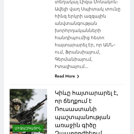
տեղակալ Լիզա Մոնակոն։
Ավելի վաղ Սպիտակ տունը
հինգ երկրի ազգային
անվտանգության
խորհրդականների
հանդիպումից հետո
հայտարարել էր, որ ԱՄՆ-
ում, Ֆրանսիայում,
Գերմանիայում,
Իտալիայում…
Read More
Կիևը հայտարարել է,
որ ճեղքում է
Ռուսաստանի
պաշտպանության
առաջին գիծը
ՄԻՋԱԶԳԱՅԻՆ
Զապորոժիեում