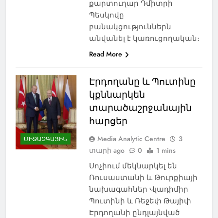
քարտուղար Դմիտրի
Պեսկովը
բանակցություններն
անվանել է կառուցողական։
Read More
Էրդողանը և Պուտինը
կքննարկեն
տարածաշրջանային
հարցեր
Media Analytic Centre
3
ՄԻՋԱԶԳԱՅԻՆ
տարի ago
0
1 mins
Սոչիում մեկնարկել են
Ռուսաստանի և Թուրքիայի
նախագահներ Վլադիմիր
Պուտինի և Ռեջեփ Թայիփ
Էրդողանի ընդլայնված