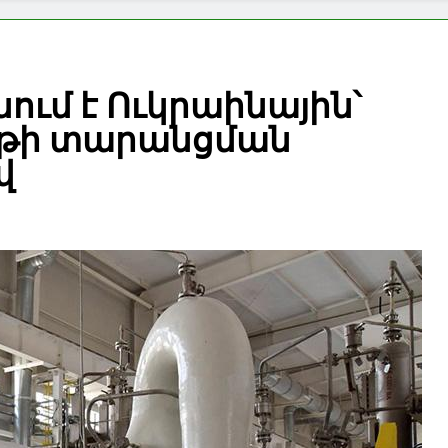
ւմ է Ուկրաինային՝
թի տարանցման
վ