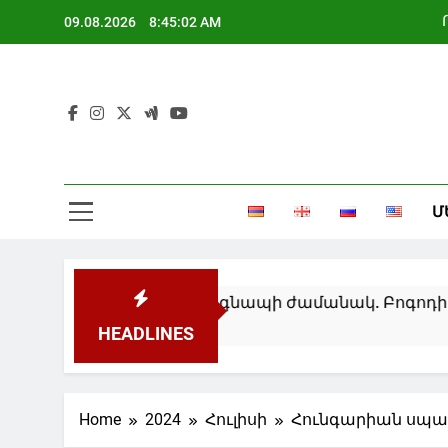
Skip
09.08.2026
8:45:03 AM
to
content
Մ
 կփակվեն օդային տագնապի ժամանակ. Բոգոդիստով
HEADLINES
Home
2024
Հուլիսի
Հունգարիան սպա