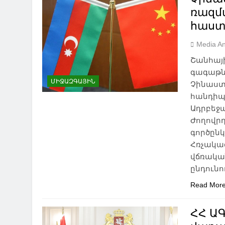
ռազմ
հաստ
Media An
Շանհայ
գագաթնա
ՄԻՋԱԶԳԱՅԻՆ
Չինաստ
հանդիպո
Ադրբեջ
Ժողովր
գործըն
Հռչակագ
վճռական
ընդունո
Read Mor
ՀՀ Ա