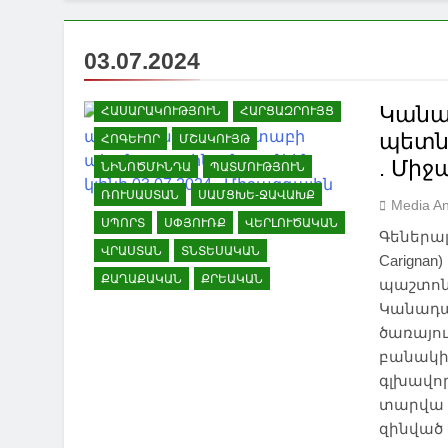
ԿՐԹՈՒԹՅՈՒՆ
ՀԱՅ-ՎՐԱՑԱԿԱՆ
03.07.2024
ՀԱՐԱԲԵՐՈՒԹՅՈՒՆՆԵՐ
ՀԱՅԱՍՏԱՆ
ՀԱՅԿԱԿԱՆ ՀԱՐՑ
Կանա
ՀԱՍԱՐԱԿՈՒԹՅՈՒՆ
ՀԱՐՑԱԶՐՈՒՅՑ
պետն 
ՀՈԳԵՒՈՐ
ՄՇԱԿՈՒՅԹ
. Միջ
ՆԻՆՈԾՄԻՆԴԱ
ՊԱՏՄՈՒԹՅՈՒՆ
ՌՈՒՍԱՍՏԱՆ
ՍԱՄՑԽԵ-ՋԱՎԱԽՔ
Media An
ՍՊՈՐՏ
ՍՓՅՈՒՌՔ
ՎԵՐԼՈՒԾԱԿԱՆ
Գեներալ
ՎՐԱՍՏԱՆ
ՏՆՏԵՍԱԿԱՆ
Carign
ՔԱՂԱՔԱԿԱՆ
ՔՐԵԱԿԱՆ
պաշտոնո
Կանադա
ծառայու
բանակի 
գլխավոր
տարվա 
զինված 