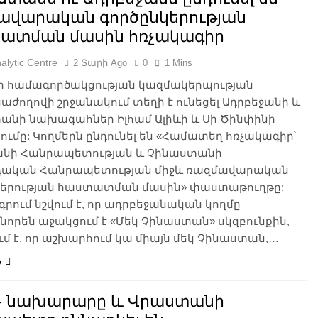
ավարական գործընկերության
ատման մասին հռչակագիր
alytic Centre
2 Տարի Ago
0
1 Mins
ի համագործակցության կազմակերպության
ժողովի շրջանակում տեղի է ունեցել Ադրբեջանի և
անի նախագահներ Իլհամ Ալիևի և Սի Ծինփինի
ւմը: Կողմերն ընդունել են «Համատեղ հռչակագիր՝
անի Հանրապետության և Չինաստանի
դական Հանրապետության միջև ռազմավարական
կերության հաստատման մասին» փաստաթուղթը:
րում նշվում է, որ ադրբեջանական կողմը
որեն աջակցում է «Մեկ Չինաստան» սկզբունքին,
ւմ է, որ աշխարհում կա միայն մեկ Չինաստան,…
e
Գ նախարարը և Վրաստանի