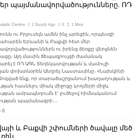
մեր պայմանավորվածությունները. ՌԴ
alytic Centre
2 Տարի Ago
0
1 Mins
ոնն ու Բրյուսելն ամեն ինչ արեցին, որպեսզի
ահարեն Երևանի և Բաքվի հետ մեր
վորվածություններն ու իրենց ձեռքը վերցնեն
ացը։ Այդ մասին ճեպազրույցի ժամանակ
րել է ՌԴ ԱԳՆ Տեղեկատվության և մամուլի
թյան փոխտնօրեն Անդրեյ Նաստասինը։ «Նախկինի
մոզված ենք, որ տարածաշրջանում խաղաղության և
ւթյան հասնելու միակ միջոցը կողմերի միջև
թյան ամրապնդումն է՝ լուծելով հիմնականում
ւթյան պայմանագրի…
e
այի և Բաքվի շփումների ծավալը մեծ
ւտին