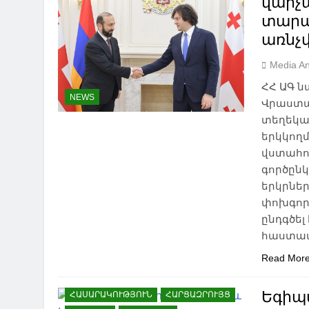
վարչ
տարա
առնչ
Media An
ՀՀ ԱԳ 
NEWS
Վրաստա
տեղեկաց
NEWS
ԱԲԱՍԹՈՒՄԱՆ
ԱԴԻԳԵՆ
երկկողմ
ԱԴՐԲԵՋԱՆ
ԱԽԱԼՑԽԱ
վստահո
ԱԽԱԼՔԱԼԱՔ
ԱՌՈՂՋԱՊԱՀՈՒԹՅՈՒՆ
գործընկ
երկրներ
ԱՍՊԻՆՁԱ
ԱՐՑԱԽ
ԲՈՐԺՈՄԻ
փոխգոր
ԹՈՒՐՔԻԱ
ԻՐԱՎՈՒՆՔ
ԾԱԼԿԱ
ընդգծել
ԿՐԹՈՒԹՅՈՒՆ
հաստատ
ՀԱՅ-ՎՐԱՑԱԿԱՆ
ՀԱՐԱԲԵՐՈՒԹՅՈՒՆՆԵՐ
Read Mor
ՀԱՅԱՍՏԱՆ
ՀԱՅԿԱԿԱՆ ՀԱՐՑ
Եգիպ
ՀԱՍԱՐԱԿՈՒԹՅՈՒՆ
ՀԱՐՑԱԶՐՈՒՅՑ