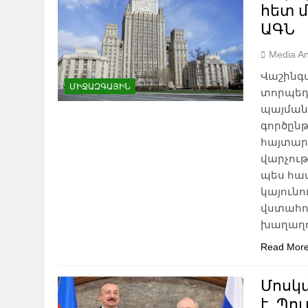
հետ 
ԱԳՆ
Media An
Վաշինգտ
ՄԻՋԱԶԳԱՅԻՆ
տորպեդ
պայմանա
գործընթ
հայտարա
վարչու
պես հա
կայունո
վստահու
խաղաղո
Read Mor
Մոսկվ
է. Պո