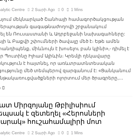
alytic Centre
2 Տարի Ago
0
1 Mins
յում մեկնարկած Շանհայի համագործակցության
երպության գագաթնաժողովի շրջանակում
ել են Ռուսաստանի և Ադրբեջանի նախագահները:
յի և Բաքվի շփումների ծավալը մեծ է։ Եթե ամեն
հանդիպենք, միևնույն է խոսելու բան կլինի»,- դիմել է
ր Պուտինը Իլհամ Ալիևին։ Կրեմլի ղեկավարը
ակություն է հայտնել, որ առևտրատնտեսական
ությունը մեծ տեմպերով զարգանում է: «Ցանկանում
 ենթակառուցվածքների ոլորտում մեր ծրագրերը,…
e
ատ Միրզոյանը Թբիլիսիում
եպսակ է զետեղել «Հերոսների
արակ» հուշահամալիրի մոտ
alytic Centre
2 Տարի Ago
0
1 Mins