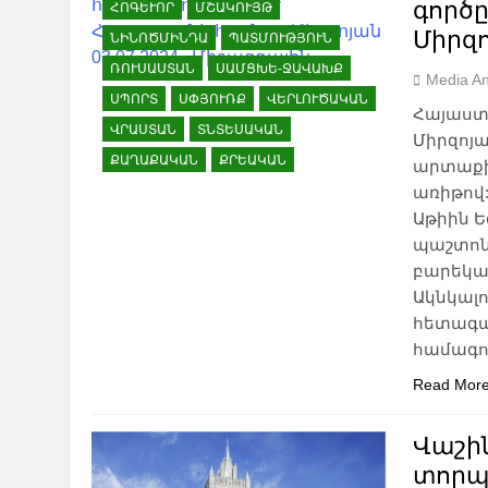
գործ
ՀՈԳԵՒՈՐ
ՄՇԱԿՈՒՅԹ
Միրզո
ՆԻՆՈԾՄԻՆԴԱ
ՊԱՏՄՈՒԹՅՈՒՆ
ՌՈՒՍԱՍՏԱՆ
ՍԱՄՑԽԵ-ՋԱՎԱԽՔ
Media An
ՍՊՈՐՏ
ՍՓՅՈՒՌՔ
ՎԵՐԼՈՒԾԱԿԱՆ
Հայաստ
ՎՐԱՍՏԱՆ
ՏՆՏԵՍԱԿԱՆ
Միրզոյա
ՔԱՂԱՔԱԿԱՆ
ՔՐԵԱԿԱՆ
արտաքի
առիթով:
Աթիին 
պաշտոն
բարեկա
Ակնկալո
հետագա
համագո
Read Mor
Վաշին
տորպ