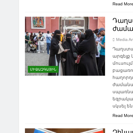
Read Mor
Դաղս
ժամա
Media An
Դաղստան
արգելք
մուսուլ
ՄԻՋԱԶԳԱՅԻՆ
բացառո
հաղորդա
ժամանակ
սպառնա
եզրակա
սկսել ե
Read Mor
Չինաս