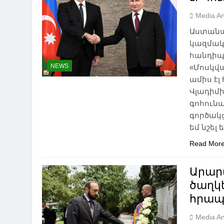
Media An
Աստանա
կազմակ
հանդիպ
NEWS
«Մոսկվա
ամիս էլ 
Վլադիմի
գոհուն
գործակց
եմ նշել
Read Mor
Արար
ծաղկ
հրապ
NEWS
ԱԲԱՍԹՈՒՄԱՆ
ԱԴԻԳԵՆ
Media An