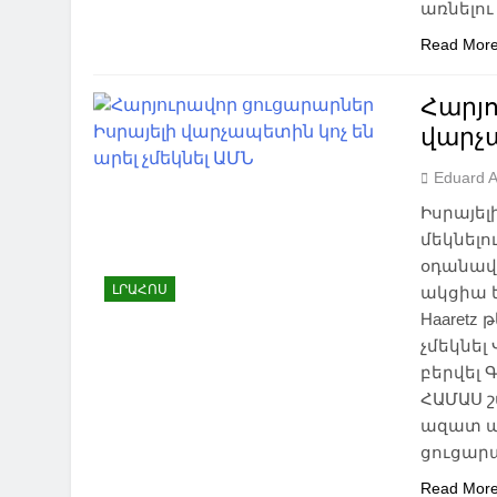
առնելո
Read Mor
Հարյո
վարչա
Eduard 
Իսրայե
մեկնելո
օդանավ
ԼՐԱՀՈՍ
ակցիա ե
Haaretz
չմեկնել
բերվել 
ՀԱՄԱՍ 
ազատ ար
ցուցար
Read Mor