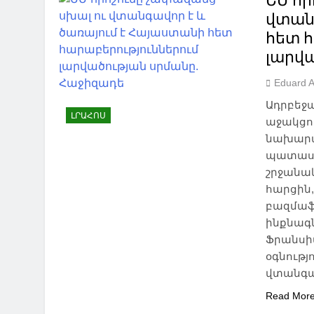
ԵՄ որ
վտան
հետ 
լարվ
Eduard 
Ադրբեջ
ԼՐԱՀՈՍ
աջակցու
նախարա
պատասխ
շրջանա
հարցին,
բազմաֆ
ինքնագ
Ֆրանսի
օգնությ
վտանգավ
Read Mor