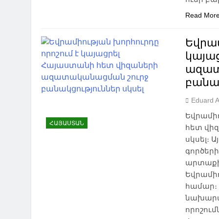
Read Mor
Եվրամ
կայա
ազատ
բանակ
Eduard 
Եվրամիո
ՀԱՅԱՍՏԱՆ
հետ վի
սկսել։ 
գործեր
արտաքին
Եվրամի
համար։ 
նախարա
որոշու