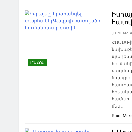
Իսրայ
հատվ
Eduard 
ՀԱՄԱՍ-ի
նախաշեմ
պաղեստի
ԼՐԱՀՈՍ
հուման
ռազմակա
ծրագրու
հաստատվ
հրեական
համար: 
մեկ…
Read Mor