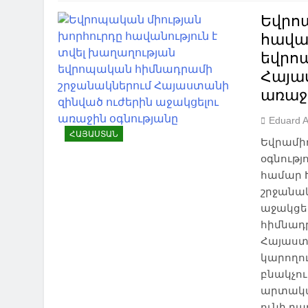
Եվրո
հավան
եվրո
Հայա
առաջ
Eduard 
ՀԱՅԱՍՏԱՆ
Եվրամիո
օգնությ
համար 
շրջանակ
աջակցե
հիմնադր
Հայաստ
կարողո
բնակչո
արտակա
ունի բա