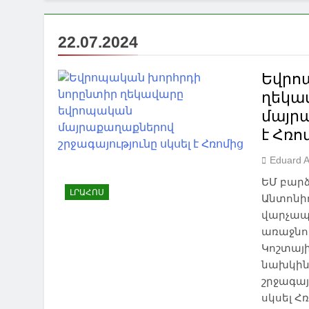
22.07.2024
Եվրո
ղեկա
մայրա
է Հռո
Eduard 
ԵՄ բար
ԼՐԱՀՈՍ
Անտոնիո
վարչապե
առաջնոր
Կոշտայի
նախկին
շրջագայ
սկսել Հ