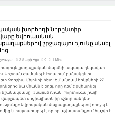
պական խորհրդի նորընտիր
վարը եվրոպական
քաղաքներով շրջագայությունը սկսել
մից
Ayvazyan
2 Տարի Ago
0
1 Mins
ձրագույն քաղաքական մարմնի ապագա ղեկավար
ւ Կոշտան ժամանել է Իտալիա՝ բանակցելու
տ Ջորջիա Մելոնիի հետ: ԵՄ անդամ երկրների 27
դներից նա միակն է եղել, որը դեմ է քվեարկել
 նշանակմանը: Չնայած դրան՝ Պորտուգալիայի
 վարչապետ սոցիալիստն իր «շնորհանդես-
ությունը» եվրոպական մայրաքաղաքներով որոշել է
ռոմից և հայտարարել է, որ իր աշխատանքում հաշվի է