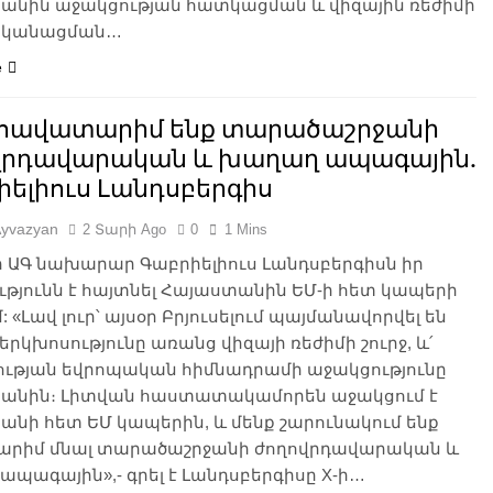
անին աջակցության հատկացման և վիզային ռեժիմի
կանացման…
e
 հավատարիմ ենք տարածաշրջանի
վրդավարական և խաղաղ ապագային.
իելիուս Լանդսբերգիս
Ayvazyan
2 Տարի Ago
0
1 Mins
ի ԱԳ նախարար Գաբրիելիուս Լանդսբերգիսն իր
թյունն է հայտնել Հայաստանին ԵՄ-ի հետ կապերի
: «Լավ լուր՝ այսօր Բրյուսելում պայմանավորվել են
՛ երկխոսությունը առանց վիզայի ռեժիմի շուրջ, և՛
ւթյան եվրոպական հիմնադրամի աջակցությունը
անին։ Լիտվան հաստատակամորեն աջակցում է
նի հետ ԵՄ կապերին, և մենք շարունակում ենք
րիմ մնալ տարածաշրջանի ժողովրդավարական և
պագային»,- գրել է Լանդսբերգիսը X-ի…