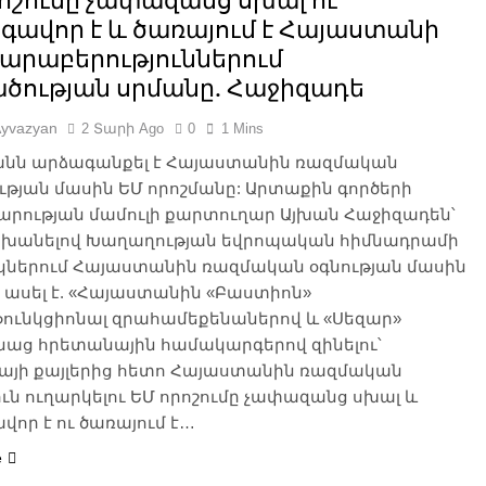
ոշումը չափազանց սխալ ու
գավոր է և ծառայում է Հայաստանի
հարաբերություններում
ածության սրմանը. Հաջիզադե
Ayvazyan
2 Տարի Ago
0
1 Mins
անն արձագանքել է Հայաստանին ռազմական
թյան մասին ԵՄ որոշմանը: Արտաքին գործերի
րության մամուլի քարտուղար Այխան Հաջիզադեն՝
անելով Խաղաղության եվրոպական հիմնադրամի
կներում Հայաստանին ռազմական օգնության մասին
 ասել է. «Հայաստանին «Բաստիոն»
ունկցիոնալ զրահամեքենաներով և «Սեզար»
նաց հրետանային համակարգերով զինելու՝
այի քայլերից հետո Հայաստանին ռազմական
ուն ուղարկելու ԵՄ որոշումը չափազանց սխալ և
որ է ու ծառայում է…
e