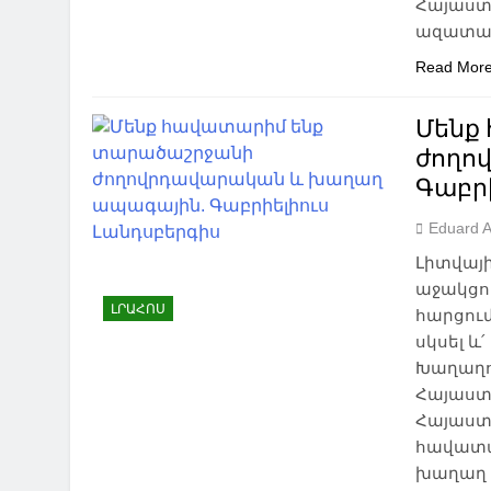
Հայաստ
ազատա
Read Mor
Մենք
ժողո
Գաբր
Eduard 
Լիտվայ
աջակցու
ԼՐԱՀՈՍ
հարցում
սկսել և
Խաղաղո
Հայաստ
Հայաստա
հավատա
խաղաղ ա