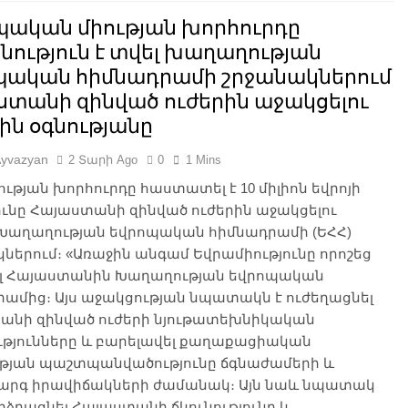
պական միության խորհուրդը
ություն է տվել խաղաղության
պական հիմնադրամի շրջանակներում
ստանի զինված ուժերին աջակցելու
ին օգնությանը
Ayvazyan
2 Տարի Ago
0
1 Mins
ւթյան խորհուրդը հաստատել է 10 միլիոն եվրոյի
ունը Հայաստանի զինված ուժերին աջակցելու
Խաղաղության եվրոպական հիմնադրամի (ԵՀՀ)
ներում։ «Առաջին անգամ Եվրամիությունը որոշեց
լ Հայաստանին Խաղաղության եվրոպական
ամից։ Այս աջակցության նպատակն է ուժեղացնել
անի զինված ուժերի նյութատեխնիկական
ւթյունները և բարելավել քաղաքացիական
ւթյան պաշտպանվածությունը ճգնաժամերի և
րգ իրավիճակների ժամանակ։ Այն նաև նպատակ
րձրացնել Հայաստանի ճկունությունը և…