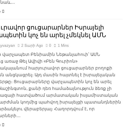
ւ նաև…
e
ւրավոր ցուցարարներ Իսրայելի
պետին կոչ են արել չմեկնել ԱՄՆ
Ayvazyan
2 Տարի Ago
0
1 Mins
լի վարչապետ Բենիամին Նեթանյահուի՝ ԱՄՆ
ւց առաջ Թել Ավիվի «Բեն Գուրիոն»
ակայանում հարյուրավոր ցուցարարներ բողոքի
ն անցկացրել։ Այդ մասին հայտնել է իսրայելական
 թերթը։ Ցուցարարները վարչապետին կոչ են արել
 Վաշինգտոն, քանի դեռ համաձայնություն ձեռք չի
Գազայի հատվածում արմատական ​​իսլամիստական ​​
շարժման կողմից պահվող իսրայելցի պատանդներին
ձակելու վերաբերյալ։ Հաղորդվում է, որ
արների…
e