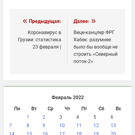
Навигация
Предыдущая:
Далее:
по
Коронавирус в
Вице-канцлер ФРГ
Грузии: статистика
Хабек: разумнее
записям
23 февраля |
было бы вообще не
строить «Северный
поток-2»
Февраль 2022
Пн
Вт
Ср
Чт
Пт
Сб
Вс
1
2
3
4
5
6
7
8
9
10
11
12
13
14
15
16
17
18
19
20