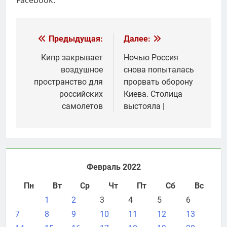
Навигация
Предыдущая:
Далее:
по
Кипр закрывает
Ночью Россия
воздушное
снова попыталась
записям
пространство для
прорвать оборону
российских
Киева. Столица
самолетов
выстояла |
Февраль 2022
Пн
Вт
Ср
Чт
Пт
Сб
Вс
1
2
3
4
5
6
7
8
9
10
11
12
13