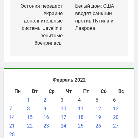
по
Эстония передаст
Белый дом: США
Украине
вводят санкции
записям
дополнительные
против Путина и
системы Javelin и
Лаврова
зенитные
боеприпасы
Февраль 2022
Пн
Вт
Ср
Чт
Пт
Сб
Вс
1
2
3
4
5
6
7
8
9
10
11
12
13
14
15
16
17
18
19
20
21
22
23
24
25
26
27
28