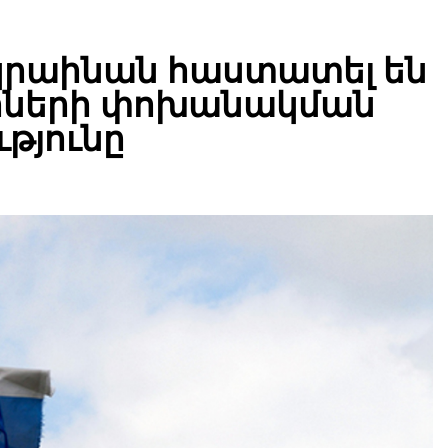
կրաինան հաստատել են
իների փոխանակման
թյունը