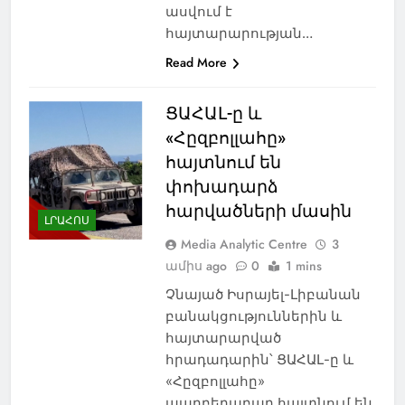
ասվում է
հայտարարության…
Read More
ՑԱՀԱԼ-ը և
«Հըզբոլլահը»
հայտնում են
փոխադարձ
հարվածների մասին
ԼՐԱՀՈՍ
Media Analytic Centre
3
ամիս ago
0
1 mins
Չնայած Իսրայել-Լիբանան
բանակցություններին և
հայտարարված
հրադադարին՝ ՑԱՀԱԼ-ը և
«Հըզբոլլահը»
պարբերաբար հայտնում են