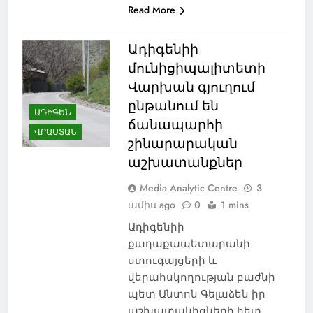
Read More
Ադիգենիի
մունիցիպալիտետի
Վարխան գյուղում
ընթանում են
ԱԴԻԳԵՆ
ճանապարհի
ՎՐԱՍՏԱՆ
շինարարական
աշխատանքներ
Media Analytic Centre
3
ամիս ago
0
1 mins
Ադիգենիի
քաղաքապետարանի
ստուգայցերի և
վերահսկողության բաժնի
պետ Անտոն Գելաձեն իր
աշխատակիցների հետ