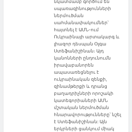
նկատմամբ գործում են
սպառազինությունների
ներմուծման
սահմանափակումներ՝
հայտնել է ԱՄՆ-ում
Ուկրաինայի արտակարգ և
լիազոր դեսպան Օլգա
Ստեֆանիշինան։ Այդ
կանոնների ընդունումն
իրավաբանորեն
ապասառեցնելու է
ուկրաինական զենքի,
զինամթերքի և դրանց
բաղադրիչների որոշակի
կատեգորիաների ԱՄՆ
մշտական ներմուծման
հնարավորությունները՝ նշել
է Ստեֆանիշինան: Այն
երկրների ցանկում միակ