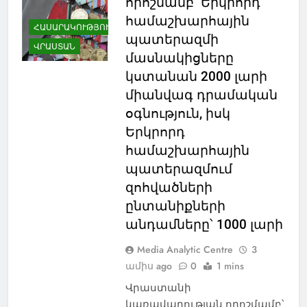
որոշմամբ՝ Երկրորդ
համաշխարհային
ՀԱՍԱՐԱԿՈՒԹՅՈՒՆ
պատերազմի
ՎՐԱՍՏԱՆ
մասնակիցները
կստանան 2000 լարի
միանվագ դրամական
օգնություն, իսկ
Երկրորդ
համաշխարհային
պատերազմում
զոհվածների
ընտանիքների
անդամները՝ 1000 լարի
Media Analytic Centre
3
ամիս ago
0
1 mins
Վրաստանի
կառավարության որոշմամբ՝